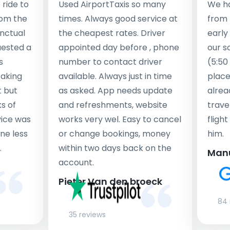
ride to
Used AirportTaxis so many
We ha
rom the
times. Always good service at
from 
nctual
the cheapest rates. Driver
early
uested a
appointed day before , phone
our s
s
number to contact driver
(5:50
taking
available. Always just in time
place
t but
as asked. App needs update
alrea
s of
and refreshments, website
travel
rvice was
works very wel. Easy to cancel
fligh
ne less
or change bookings, money
him.
.
within two days back on the
Man
account.
Pieter Van den broeck
84 
35 reviews