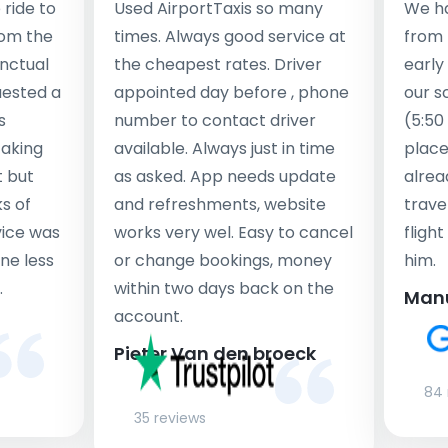
ride to
Used AirportTaxis so many
We ha
rom the
times. Always good service at
from 
nctual
the cheapest rates. Driver
early
uested a
appointed day before , phone
our s
s
number to contact driver
(5:50
taking
available. Always just in time
place
t but
as asked. App needs update
alrea
s of
and refreshments, website
travel
rvice was
works very wel. Easy to cancel
fligh
ne less
or change bookings, money
him.
.
within two days back on the
Man
account.
Pieter Van den broeck
84 
35 reviews