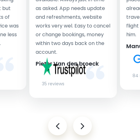
t but
as asked. App needs update
alrea
s of
and refreshments, website
travel
rvice was
works very wel. Easy to cancel
fligh
ne less
or change bookings, money
him.
.
within two days back on the
Man
account.
Pieter Van den broeck
84 
35 reviews