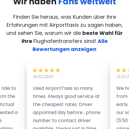
Wir haben
Fans weltweit
Finden Sie heraus, was Kunden über ihre
Erfahrungen mit Airporttaxis
zu sagen haben,
und sehen Sie, warum wir die
beste Wahl für
Ihre
Flughafentransfers sind!
Alle
Bewertungen anzeigen
14.02.2026
21.02.
ride to
Used AirportTaxis so many
We ha
rom the
times. Always good service at
from 
nctual
the cheapest rates. Driver
early
uested a
appointed day before , phone
our s
s
number to contact driver
(5:50
taking
available. Always just in time
place