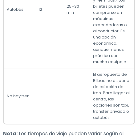
y Termibus). Los
25–30
billetes pueden
Autobús
12
min
comprarse en
máquinas
expendedoras o
al conductor. Es
una opción
económica,
aunque menos
práctica con
mucho equipaje.
El aeropuerto de
Bilbao no dispone
de estación de
tren. Para llegar al
No hay tren
–
–
centro, las
opciones son taxi,
transfer privado o
autobús.
Nota:
Los tiempos de viaje pueden variar según el