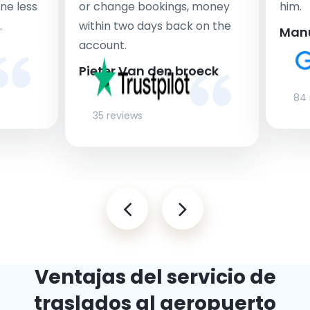
ne less
or change bookings, money
him.
.
within two days back on the
Man
account.
Pieter Van den broeck
84 
35 reviews
Ventajas del servicio de
traslados al aeropuerto