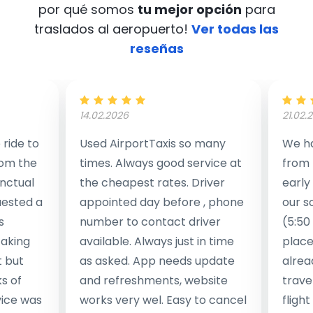
por qué somos
tu mejor opción
para
traslados al aeropuerto!
Ver todas las
reseñas
14.02.2026
21.02.
ride to
Used AirportTaxis so many
We ha
rom the
times. Always good service at
from 
nctual
the cheapest rates. Driver
early
uested a
appointed day before , phone
our s
s
number to contact driver
(5:50
taking
available. Always just in time
place
t but
as asked. App needs update
alrea
s of
and refreshments, website
travel
rvice was
works very wel. Easy to cancel
fligh