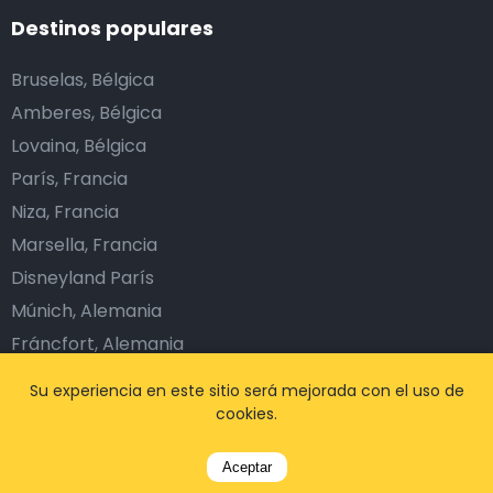
Destinos populares
Bruselas, Bélgica
Amberes, Bélgica
Lovaina, Bélgica
París, Francia
Niza, Francia
Marsella, Francia
Disneyland París
Múnich, Alemania
Fráncfort, Alemania
Dublín, Irlanda
Su experiencia en este sitio será mejorada con el uso de
Ámsterdam, Países Bajos
cookies.
Barcelona, España
Aceptar
Lisboa, Portugal