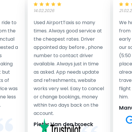
14.02.2026
21.02.
ride to
Used AirportTaxis so many
We ha
rom the
times. Always good service at
from 
nctual
the cheapest rates. Driver
early
uested a
appointed day before , phone
our s
s
number to contact driver
(5:50
taking
available. Always just in time
place
t but
as asked. App needs update
alrea
s of
and refreshments, website
travel
rvice was
works very wel. Easy to cancel
fligh
ne less
or change bookings, money
him.
.
within two days back on the
Man
account.
Pieter Van den broeck