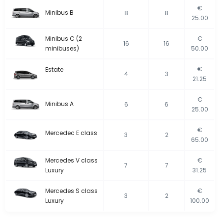
€
Minibus B
8
8
25.00
Minibus C (2
€
16
16
minibuses)
50.00
€
Estate
4
3
21.25
€
Minibus A
6
6
25.00
€
Mercedec E class
3
2
65.00
Mercedes V class
€
7
7
Luxury
31.25
Mercedes S class
€
3
2
Luxury
100.00