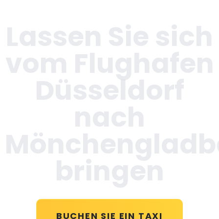
Lassen Sie sich
vom Flughafen
Düsseldorf
nach
Mönchengladb
bringen
BUCHEN SIE EIN TAXI