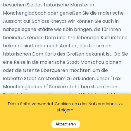
besuchen Sie das historische Münster in
Mönchengladbach oder genießen Sie die malerische
Aussicht auf Schloss Rheydt.Wir können Sie auch in
nahegelegene Städte wie Köln bringen, die für ihren
beeindruckenden Dom und ihre lebendige Kulturszene
bekannt sind, oder nach Aachen, das für seinen
historischen Dom Karls des Großen bekannt ist. Ob Sie
eine Reise in die malerische Stadt Monschau planen
oder die Grenze überqueren möchten, um die
lebhafte Stadt Amsterdam zu erkunden, unser "Taxi
Mönchengladbach" Service steht bereit, um Ihren
Bedürfnissen gerecht zu werden. Wir bieten nicht nur
Transfers vom Flughafen zu Hotels an, sondern auch
Diese Seite verwendet Cookies um das Nutzererlebnis zu
steigern.
Fahrten zu allen wichtigen Touristenzielen, um eine
komfortable und zuverlässige Reise jedes Mal zu
Akzeptieren
gewährleisten. Buchen Sie jetzt und genießen Sie eine