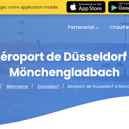
gez notre application mobile
Partenariat
Chauffe
éroport de Düsseldorf
Mönchengladbach
Aéroport de Düsseldorf à Mö
Allemagne
Düsseldorf