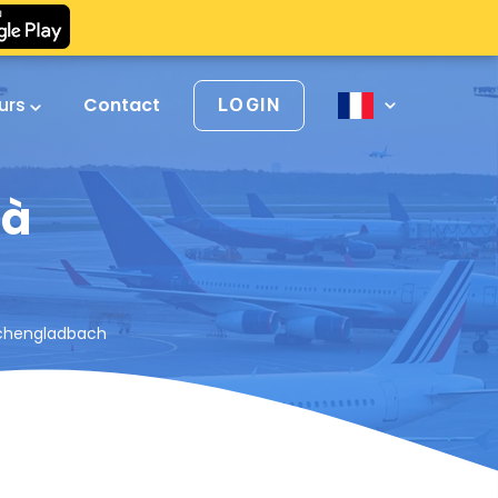
urs
Contact
LOGIN
 à
nchengladbach