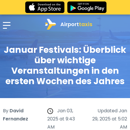
Airport
taxis
Januar Festivals: Überblick
über wichtige
Veranstaltungen in den
ersten Wochen des Jahres
By
David
Jan 03,
Updated Jan
Fernandez
2025 at 9:43
29, 2025 at 5:02
AM
AM