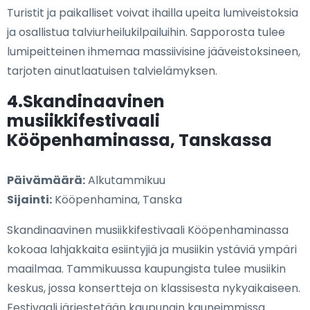
Turistit ja paikalliset voivat ihailla upeita lumiveistoksia
ja osallistua talviurheilukilpailuihin. Sapporosta tulee
lumipeitteinen ihmemaa massiivisine jääveistoksineen,
tarjoten ainutlaatuisen talvielämyksen.
4.Skandinaavinen
musiikkifestivaali
Kööpenhaminassa, Tanskassa
Päivämäärä:
Alkutammikuu
Sijainti:
Kööpenhamina, Tanska
Skandinaavinen musiikkifestivaali Kööpenhaminassa
kokoaa lahjakkaita esiintyjiä ja musiikin ystäviä ympäri
maailmaa. Tammikuussa kaupungista tulee musiikin
keskus, jossa konsertteja on klassisesta nykyaikaiseen.
Festivaali järjestetään kaupungin kauneimmissa