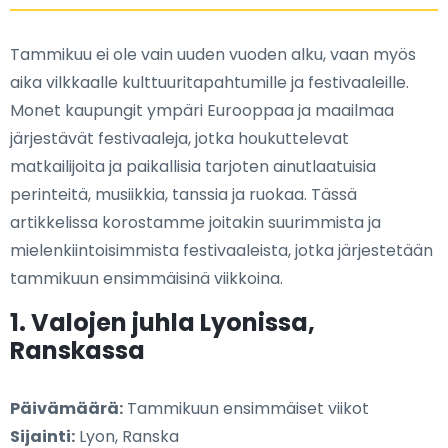
Tammikuu ei ole vain uuden vuoden alku, vaan myös
aika vilkkaalle kulttuuritapahtumille ja festivaaleille.
Monet kaupungit ympäri Eurooppaa ja maailmaa
järjestävät festivaaleja, jotka houkuttelevat
matkailijoita ja paikallisia tarjoten ainutlaatuisia
perinteitä, musiikkia, tanssia ja ruokaa. Tässä
artikkelissa korostamme joitakin suurimmista ja
mielenkiintoisimmista festivaaleista, jotka järjestetään
tammikuun ensimmäisinä viikkoina.
1. Valojen juhla Lyonissa,
Ranskassa
Päivämäärä:
Tammikuun ensimmäiset viikot
Sijainti:
Lyon, Ranska