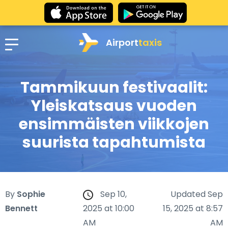
Airport
taxis
Tammikuun festivaalit:
Yleiskatsaus vuoden
ensimmäisten viikkojen
suurista tapahtumista
By
Sophie
Sep 10,
Updated Sep
Bennett
2025 at 10:00
15, 2025 at 8:57
AM
AM