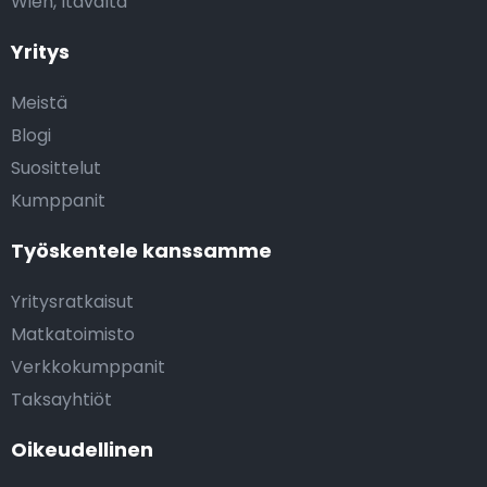
Wien, Itävalta
Yritys
Meistä
Blogi
Suosittelut
Kumppanit
Työskentele kanssamme
Yritysratkaisut
Matkatoimisto
Verkkokumppanit
Taksayhtiöt
Oikeudellinen