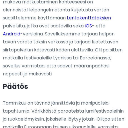
mukava matkustaminen kohteeseesi on
olennaista.Helpongelmatonta kuljetusta varten
suosittelemme käyttämään
Lentokenttätaksien
palveluita, jotka ovat saatavilla sekä
iOS
- että
Android
-versioina. Sovelluksemme tarjoaa helpon
tavan varata taksin verkossa ja tarjoaa luotettavan
siirtopalvelun kätevästi käden ulottuvilla. Olitpa sitten
matkalla festivaaleille Lyonissa tai Barcelonassa,
sovellus varmistaa, että saavut määränpäähäsi
nopeasti ja mukavasti.
Päätös
Tammikuu on täynnä jännittäviä ja monipuolisia
tapahtumia. Värikkäistä paraateista lumifestivaaleihin
ja ruokaelämyksiin, jokaiselle löytyy jotain. Olitpa sitten
matkalla Eurooppaan tai sen ulkopuolelle, varmista