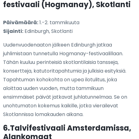
festivaali (Hogmanay), Skotlanti
Päivämäärä:
1.-2. tammikuuta
Sijainti:
Edinburgh, Skotlanti
Uudenvuodenaaton jälkeen Edinburgh jatkaa
juhlimistaan tunnetulla Hogmanay-festivaalillaan.
Tähän kuuluu perinteisiä skotlantilaisia tansseja,
konsertteja, katutoritapahtumia ja julkisia esityksiä.
Tapahtuman kohokohta on upea ilotulitus, joka
aloittaa uuden vuoden, mutta tammikuun
ensimmäiset päivät jatkavat juhlatunnelmaa. Se on
unohtumaton kokemus kaikille, jotka vierailevat
Skotlannissa lomakauden aikana.
6.Talvifestivaali Amsterdamissa,
Alankomaat