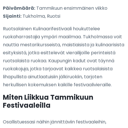
Päivämäärä:
Tammikuun ensimmäinen viikko
Sijainti:
Tukholma, Ruotsi
Ruotsalainen Kulinaarifestivaali houkuttelee
ruokaharrastajia ympäri maailmaa. Tukholmassa voit
nauttia mestarikursseista, maistiaisista ja kulinaarisista
esityksistä, jotka esittelevät vierailijoille perinteistä
ruotsalaista ruokaa. Kaupungin kadut ovat täynnä
ruokakojuja, jotka tarjoavat kaikkea ruotsalaisista
lihapullista ainutlaatuisiin jälkiruokiin, tarjoten
herkullisen kokemuksen kaikille festivaalivieraille.
Miten Liikkua Tammikuun
Festivaaleilla
Osallistuessasi näihin jännittäviin festivaaleihin,