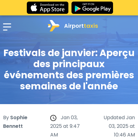
Airport
taxis
Festivals de janvier: Aperçu
des principaux
événements des premières
semaines de l'année
By
Sophie
Jan 03,
Updated Jan
Bennett
2025 at 9:47
03, 2025 at
AM
10:46 AM