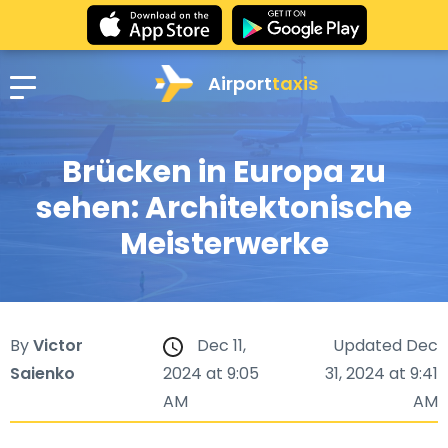
Airport
taxis
Brücken in Europa zu
sehen: Architektonische
Meisterwerke
By
Victor
Dec 11,
Updated Dec
Saienko
2024 at 9:05
31, 2024 at 9:41
AM
AM