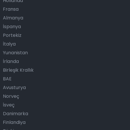
Hollanda
Fransa
Almanya
İspanya
Portekiz
İtalya
Yunanistan
İrlanda
Birleşik Krallık
BAE
Avusturya
Norveç
İsveç
Danimarka
Finlandiya