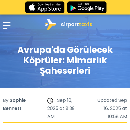
Airport
taxis
Avrupa'da Görülecek
Köprüler: Mimarlık
Şaheserleri
By
Sophie
Sep 10,
Updated Sep
Bennett
2025 at 8:39
16, 2025 at
AM
10:58 AM