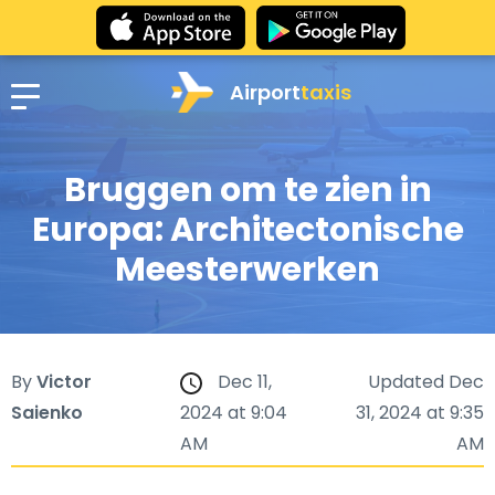
Airport
taxis
Bruggen om te zien in
Europa: Architectonische
Meesterwerken
By
Victor
Dec 11,
Updated Dec
Saienko
2024 at 9:04
31, 2024 at 9:35
AM
AM