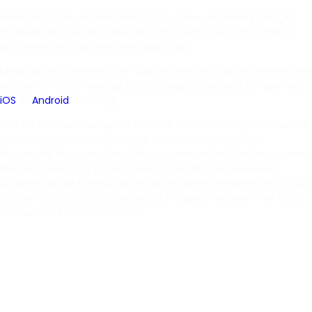
Vernoemd naar de beroemde Portugese ontdekkingsreiziger,
herdenkt de brug de 500e verjaardag van Vasco da Gama's
ontdekking van de zeeroute naar India.
Maak uw reis soepeler door van tevoren een taxi te boeken met
behulp van onze handige mobiele apps.Download de app voor
iOS
of
Android
vandaag.
Ontdek hoe eenvoudig het is om te reizen in Europa met online
taxiboeking. Verken stressvrij je bestemming, of je nu
historische bruggen of moderne bezienswaardigheden bezoekt.
Elke brug vertelt zijn eigen verhaal, van de middeleeuwse
charme van de Karelsbrug tot de moderne elegantie van Vasco
da Gama. Laat je reis zo naadloos mogelijk verlopen met onze
betrouwbare transferservices.