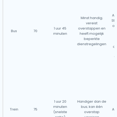
Am
Minst handig;
Sta
vereist
ov
1 uur 45
overstappen en
Bus
70
minuten
heeft mogelijk
beperkte
dienstregelingen
di
w
D
b
1 uur 20
Handiger dan de
minuten
bus; kan één
Trein
75
Am
(snelste
overstap
S