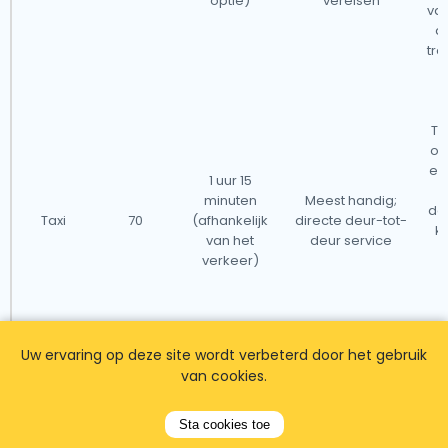
optie)
vereisen
van
d
tre
a
Ta
op
ee
1 uur 15
m
minuten
Meest handig;
dat
Taxi
70
(afhankelijk
directe deur-tot-
k
van het
deur service
verkeer)
Uw ervaring op deze site wordt verbeterd door het gebruik
van cookies.
Opmerkingen:
Sta cookies toe
- Overweeg het vooraf boeken van een taxiservice