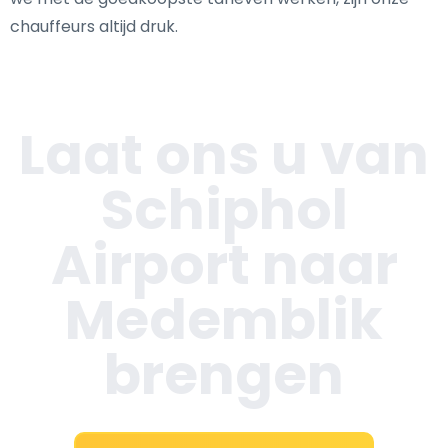
chauffeurs altijd druk.
Laat ons u van
Schiphol
Airport naar
Medemblik
brengen