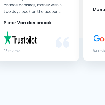
change bookings, money within
Manu
two days back on the account.
Pieter Van den broeck
35 reviews
84 rev