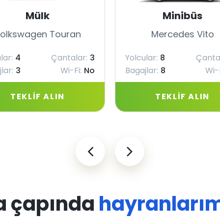
Mülk
Minibüs
olkswagen Touran
Mercedes Vito
lar:
4
Çantalar:
3
Yolcular:
8
Çanta
lar:
3
Wi-Fi:
No
Bagajlar:
8
Wi-F
TEKLIF ALIN
TEKLIF ALIN
a çapında
hayranlarım