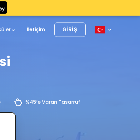
cüler
İletişim
GIRIŞ
si
e
%45’e Varan Tasarruf