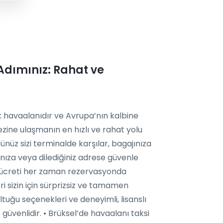
 Adımınız: Rahat ve
ek havaalanıdır ve Avrupa’nın kalbine
ezine ulaşmanın en hızlı ve rahat yolu
ünüz sizi terminalde karşılar, bagajınıza
ınıza veya dilediğiniz adrese güvenle
uk ücreti her zaman rezervasyonda
ri sizin için sürprizsiz ve tamamen
ltuğu seçenekleri ve deneyimli, lisanslı
üvenlidir. • Brüksel’de havaalanı taksi