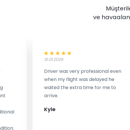
Müşterile
ve havaalanı
10.01.2026
i
Driver was very professional even
when my flight was delayed he
ng
waited the extra time for me to
ant
arrive.
Kyle
tional
dition.