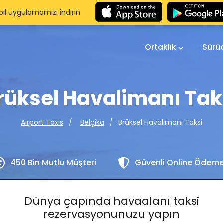
il uygulamamızı indirin
Ortaklık
Sürü
rüksel Havalimanı Tak
Brüksel Havalimanı Taksi
Airport Taxis
Belçika
450 Bin Mutlu Müşteri
Güvenli Online Ödem
Dünya çapında havaalanı taksi
rezervasyonunuzu yapın