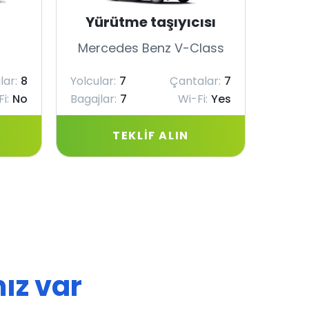
Yürütme taşıyıcısı
Mercedes Benz V-Class
Merc
lar:
8
Yolcular:
7
Çantalar:
7
Yolcul
i:
No
Bagajlar:
7
Wi-Fi:
Yes
Bagajl
TEKLIF ALIN
ız var