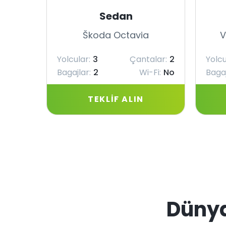
Sedan
Škoda Octavia
V
Yolcular:
3
Çantalar:
2
Yolcu
Bagajlar:
2
Wi-Fi:
No
Bagaj
TEKLIF ALIN
Düny