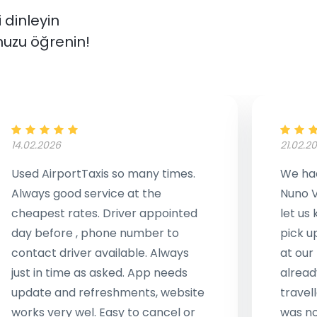
i dinleyin
uzu öğrenin!
14.02.2026
21.02.2
Used AirportTaxis so many times.
We had
Always good service at the
Nuno V
cheapest rates. Driver appointed
let us
day before , phone number to
pick u
contact driver available. Always
at our
just in time as asked. App needs
alread
update and refreshments, website
travell
works very wel. Easy to cancel or
was no