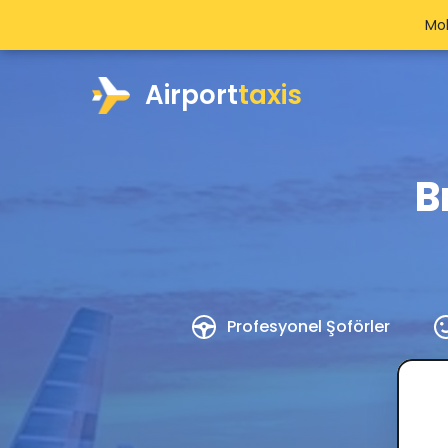
Mob
Airport
taxis
B
Profesyonel Şoförler