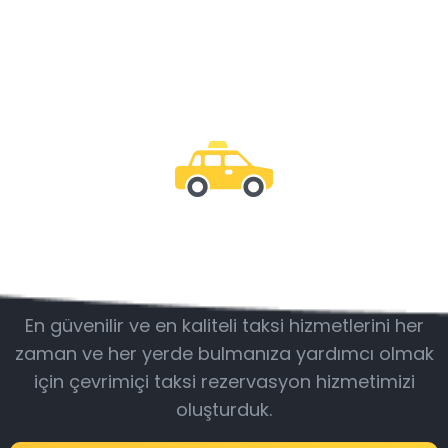
Bizimle olun
En güvenilir ve en kaliteli taksi hizmetlerini her
zaman ve her yerde bulmanıza yardımcı olmak
için çevrimiçi taksi rezervasyon hizmetimizi
oluşturduk.