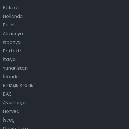
Belçika
Hollanda
Fransa
Almanya
İspanya
Portekiz
İtalya
Yunanistan
İrlanda
Birleşik Krallık
BAE
Avusturya
Norveç
İsveç
Danimarka