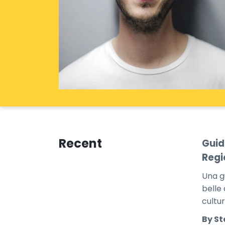
Recent
Guid
Regi
Una g
belle 
cultu
By St