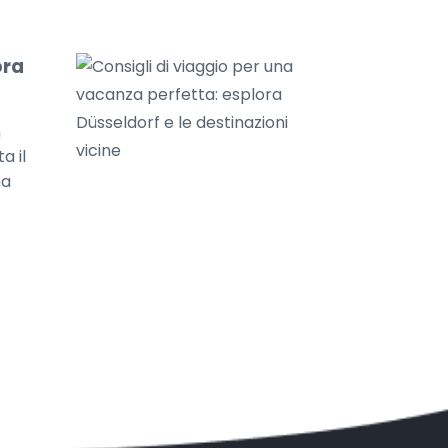
ora
n
a il
ma