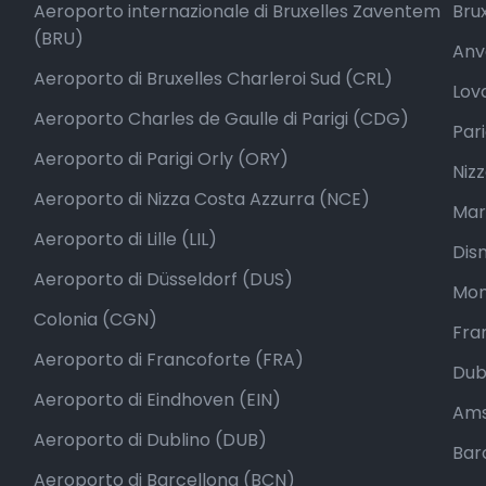
Aeroporto internazionale di Bruxelles Zaventem
Brux
(BRU)
Anv
Aeroporto di Bruxelles Charleroi Sud (CRL)
Lova
Aeroporto Charles de Gaulle di Parigi (CDG)
Pari
Aeroporto di Parigi Orly (ORY)
Nizz
Aeroporto di Nizza Costa Azzurra (NCE)
Mars
Aeroporto di Lille (LIL)
Dis
Aeroporto di Düsseldorf (DUS)
Mon
Colonia (CGN)
Fra
Aeroporto di Francoforte (FRA)
Dubl
Aeroporto di Eindhoven (EIN)
Ams
Aeroporto di Dublino (DUB)
Bar
Aeroporto di Barcellona (BCN)