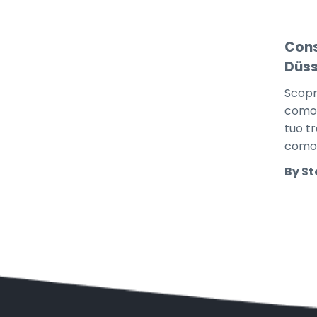
Cons
Düss
Scopri
comodi
tuo t
comod
By St