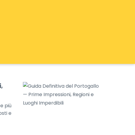
,
e più
osti e