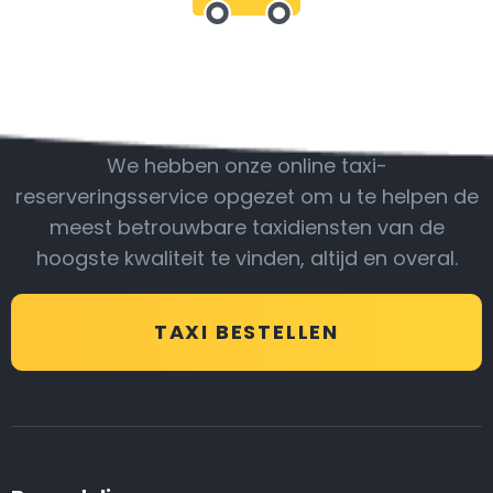
Wees bij ons
We hebben onze online taxi-
reserveringsservice opgezet om u te helpen de
meest betrouwbare taxidiensten van de
hoogste kwaliteit te vinden, altijd en overal.
TAXI BESTELLEN