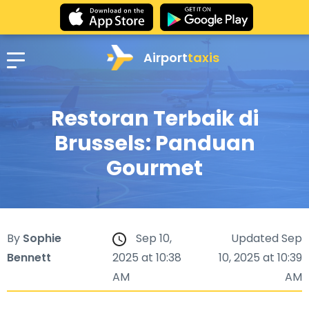
Airport
taxis
Restoran Terbaik di
Brussels: Panduan
Gourmet
By
Sophie
Sep 10,
Updated Sep
Bennett
2025 at 10:38
10, 2025 at 10:39
AM
AM