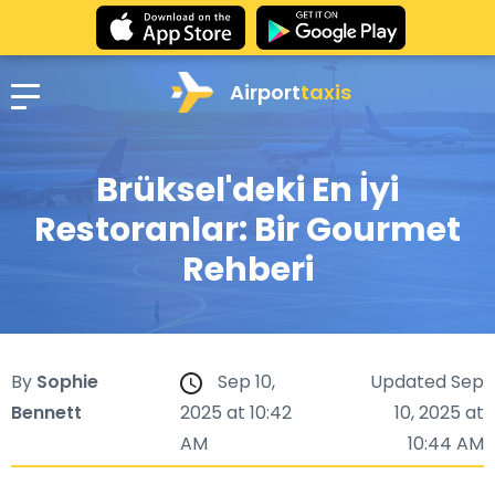
Airport
taxis
Brüksel'deki En İyi
Restoranlar: Bir Gourmet
Rehberi
By
Sophie
Sep 10,
Updated Sep
Bennett
2025 at 10:42
10, 2025 at
AM
10:44 AM