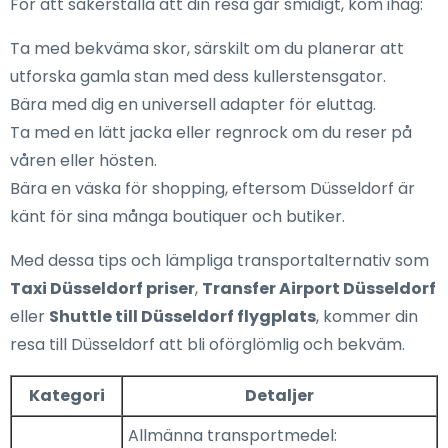
För att säkerställa att din resa går smidigt, kom ihåg:
Ta med bekväma skor, särskilt om du planerar att
utforska gamla stan med dess kullerstensgator.
Bära med dig en universell adapter för eluttag.
Ta med en lätt jacka eller regnrock om du reser på
våren eller hösten.
Bära en väska för shopping, eftersom Düsseldorf är
känt för sina många boutiquer och butiker.
Med dessa tips och lämpliga transportalternativ som
Taxi Düsseldorf priser
,
Transfer Airport Düsseldorf
eller
Shuttle till Düsseldorf flygplats
, kommer din
resa till Düsseldorf att bli oförglömlig och bekväm.
Kategori
Detaljer
Allmänna transportmedel: