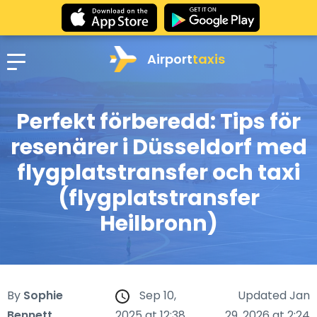
Airport
taxis
Perfekt förberedd: Tips för
resenärer i Düsseldorf med
flygplatstransfer och taxi
(flygplatstransfer
Heilbronn)
By
Sophie
Sep 10,
Updated Jan
Bennett
2025 at 12:38
29, 2026 at 2:24