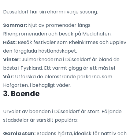
Düsseldorf har sin charm i varje säsong:
Sommar:
Njut av promenader längs
Rhenpromenaden och besök på Mediahafen.
Höst:
Besök festivaler som Rheinkirmes och upplev
den färgglada höstlandskapet.
Vinter:
Julmarknaderna i Düsseldorf är bland de
bästa i Tyskland. Ett varmt glögg är ett måste!
Vår:
Utforska de blomstrande parkerna, som
Hofgarten, i behagligt väder.
3. Boende
Urvalet av boenden i Düsseldorf är stort. Följande
stadsdelar är särskilt populära:
Gamla stan:
Stadens hjärta, idealisk för nattliv och