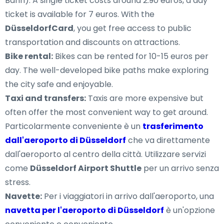
Bahn). A single ticket costs around 2.90 euros, a day
ticket is available for 7 euros. With the
DüsseldorfCard
, you get free access to public
transportation and discounts on attractions.
Bike rental:
Bikes can be rented for 10-15 euros per
day. The well-developed bike paths make exploring
the city safe and enjoyable.
Taxi and transfers:
Taxis are more expensive but
often offer the most convenient way to get around.
Particolarmente conveniente è un
trasferimento
dall'aeroporto di Düsseldorf
che va direttamente
dall'aeroporto al centro della città. Utilizzare servizi
come
Düsseldorf Airport Shuttle
per un arrivo senza
stress.
Navette:
Per i viaggiatori in arrivo dall'aeroporto, una
navetta per l'aeroporto di Düsseldorf
è un'opzione