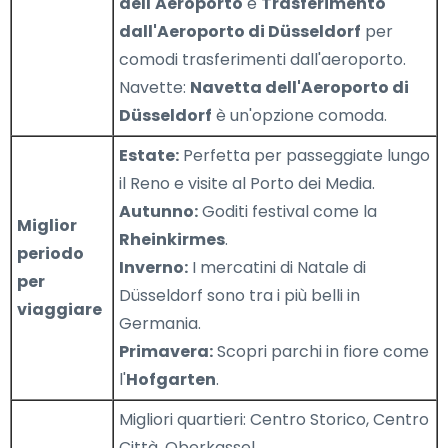
dell'Aeroporto
e
Trasferimento
dall'Aeroporto di Düsseldorf
per
comodi trasferimenti dall'aeroporto.
Navette:
Navetta dell'Aeroporto di
Düsseldorf
è un'opzione comoda.
Estate:
Perfetta per passeggiate lungo
il Reno e visite al Porto dei Media.
Autunno:
Goditi festival come la
Miglior
Rheinkirmes
.
periodo
Inverno:
I mercatini di Natale di
per
Düsseldorf sono tra i più belli in
viaggiare
Germania.
Primavera:
Scopri parchi in fiore come
l'
Hofgarten
.
Migliori quartieri: Centro Storico, Centro
Città, Oberkassel.