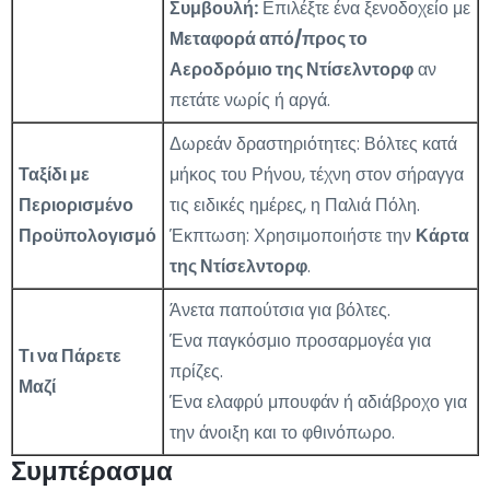
Συμβουλή:
Επιλέξτε ένα ξενοδοχείο με
Μεταφορά από/προς το
Αεροδρόμιο της Ντίσελντορφ
αν
πετάτε νωρίς ή αργά.
Δωρεάν δραστηριότητες: Βόλτες κατά
Ταξίδι με
μήκος του Ρήνου, τέχνη στον σήραγγα
Περιορισμένο
τις ειδικές ημέρες, η Παλιά Πόλη.
Προϋπολογισμό
Έκπτωση: Χρησιμοποιήστε την
Κάρτα
της Ντίσελντορφ
.
Άνετα παπούτσια για βόλτες.
Ένα παγκόσμιο προσαρμογέα για
Τι να Πάρετε
πρίζες.
Μαζί
Ένα ελαφρύ μπουφάν ή αδιάβροχο για
την άνοιξη και το φθινόπωρο.
Συμπέρασμα