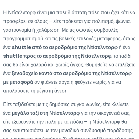
Η Ντίσελντορφ είναι μια πολυδιάστατη πόλη που έχει κάτι να
προσφέρει σε όλους – είτε πρόκειται για πολιτισμό, ψώνια,
γαστρονομία ή χαλάρωση. Με τις σωστές συμβουλές
προγραμματισμού και τις βολικές επιλογές μεταφοράς, όπως
ένα
shuttle από το αεροδρόμιο της Ντίσελντορφ
ή ένα
shuttle προς το αεροδρόμιο της Ντίσελντορφ
, το ταξίδι
σας θα είναι χαλαρό και χωρίς άγχος. Θυμηθείτε να επιλέξετε
ένα
ξενοδοχείο κοντά στο αεροδρόμιο της Ντίσελντορφ
με μεταφορά
αν φτάνετε αργά ή φεύγετε νωρίς, για να
απολαύσετε τη μέγιστη άνεση.
Είτε ταξιδεύετε με τις δημόσιες συγκοινωνίες, είτε κλείνετε
ένα
μεγάλο ταξί στη Ντίσελντορφ
για την οικογένειά σας,
είτε εξερευνάτε την πόλη με τα πόδια – η Ντίσελντορφ θα
σας εντυπωσιάσει με τον μοναδικό συνδυασμό παράδοσης