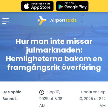
Airport
taxis
Hur man inte missar
julmarknaden:
Hemligheterna bakom en
framgångsrik överföring
By
Sophie
Sep 10,
Updated Sep
Bennett
2025 at 8:08
10, 2025 at 8:12
AM
AM