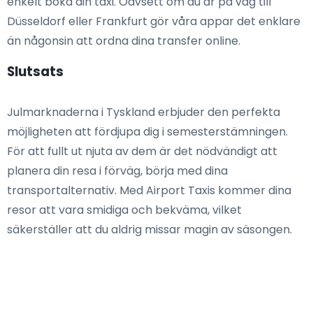
enkelt boka din taxi. Oavsett om du är på väg till
Düsseldorf eller Frankfurt gör våra appar det enklare
än någonsin att ordna dina transfer online.
Slutsats
Julmarknaderna i Tyskland erbjuder den perfekta
möjligheten att fördjupa dig i semesterstämningen.
För att fullt ut njuta av dem är det nödvändigt att
planera din resa i förväg, börja med dina
transportalternativ. Med Airport Taxis kommer dina
resor att vara smidiga och bekväma, vilket
säkerställer att du aldrig missar magin av säsongen.