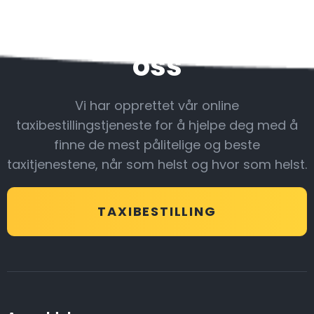
Vær sammen med
oss
Vi har opprettet vår online
taxibestillingstjeneste for å hjelpe deg med å
finne de mest pålitelige og beste
taxitjenestene, når som helst og hvor som helst.
TAXIBESTILLING