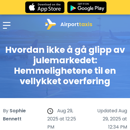
Airport
taxis
Hvordan ikke å gå glipp av
julemarkedet:
Hemmelighetene til en
vellykket overføring
By
Sophie
Aug 29,
Updated Aug
Bennett
2025 at 12:25
29, 2025 at
PM
12:34 PM