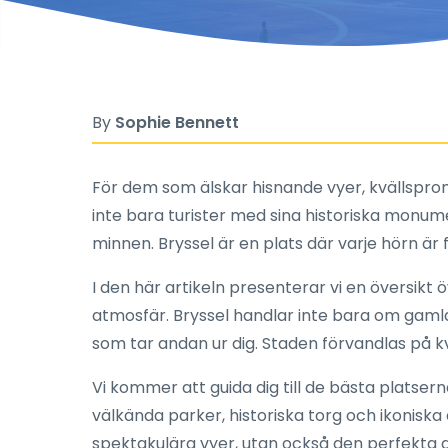
By
Sophie Bennett
För dem som älskar hisnande vyer, kvällspr
inte bara turister med sina historiska mon
minnen. Bryssel är en plats där varje hörn är
I den här artikeln presenterar vi en översikt 
atmosfär. Bryssel handlar inte bara om gam
som tar andan ur dig. Staden förvandlas på kvä
Vi kommer att guida dig till de bästa platsern
välkända parker, historiska torg och ikonisk
spektakulära vyer, utan också den perfekta a