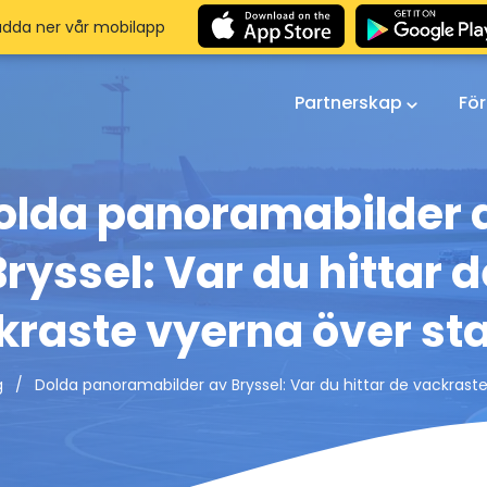
adda ner vår mobilapp
Partnerskap
Fö
olda panoramabilder 
Bryssel: Var du hittar d
kraste vyerna över st
Dolda panoramabilder av Bryssel: Var du hittar de vackrast
g