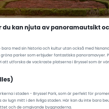
ar du kan njuta av panoramautsikt 
te bara med sin historia och kultur utan också med hisnan
 till gröna parker som erbjuder fantastiska panoramavy
i att utforska de vackraste platserna i Bryssel som är vär
lles)
kerna i staden - Bryssel Park, som är perfekt för promena
s av lugn mitt i den livliga staden. Här kan du inte bara
slottet och de omgivande byggnaderna.