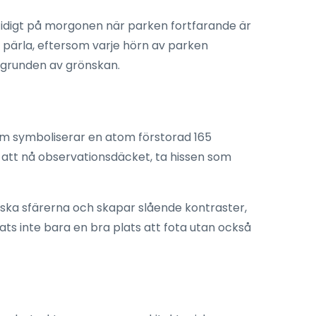
tidigt på morgonen när parken fortfarande är
g pärla, eftersom varje hörn av parken
akgrunden av grönskan.
som symboliserar en atom förstorad 165
r att nå observationsdäcket, ta hissen som
liska sfärerna och skapar slående kontraster,
ts inte bara en bra plats att fota utan också