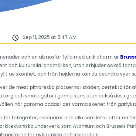
Sep 11, 2025 at 5:47 AM
omenader och en atmosfär fylld med unik charm är
Bruss
ument och kulturella landmärken, utan erbjuder också fa
 fyllt av skönhet, och från höjderna kan du beundra vyer s
över de mest pittoreska platserna i staden, perfekta för 
la torg och smala gator i gamla stan, utan också dess 
llen när gatorna badas i det varma skenet från gatlyktor 
a för fotografer, resenärer och alla som letar efter en fr
a arkitektoniska underverk, som Atomium och Brussels Park
tmosfären för avkoppling och inspiration.