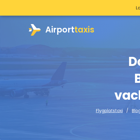
L
Airport
taxis
D
vac
Flygplatstaxi
Blo