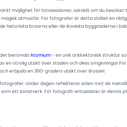
rkt möjlighet för fotosessioner, särskilt om du besöker 
 magisk atmosfär. För fotografer är detta stället en rikti
är de historiska broarna eller de ikoniska byggnaderna i b
an det berömda
Atomium
- en unik arkitektonisk struktur 
av en otrolig utsikt över staden och dess omgivningar.Fö
 och erbjuda en 360-graders utsikt över Bryssel.
ör fotografer. Under dagen reflekterar solen mot de metal
som ett konstverk. För fotografi-entusiaster är denna pla