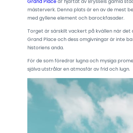
Grand Place
är hjärtat av Bryssels gamla st
mästerverk. Denna plats är en av de mest bes
med gyllene element och barockfasader.
Torget är särskilt vackert på kvällen när det
Grand Place och dess omgivningar är inte bara
historiens anda.
För de som föredrar lugna och mysiga prome
själva utstrålar en atmosfär av frid och lugn.