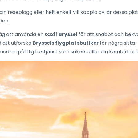
din reseblogg eller helt enkelt vill koppla av, är dessa pl
den.
väg att använda en
taxi i Bryssel
för att snabbt och bekv
d att utforska
Bryssels flygplatsbutiker
för några sista-
 med en pålitlig taxitjänst som säkerställer din komfort o