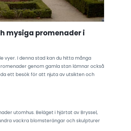
och mysiga promenader i
de vyer. I denna stad kan du hitta många
er. Promenader genom gamla stan lämnar också
da ett besök för att njuta av utsikten och
der utomhus. Beläget i hjärtat av Bryssel,
 beundra vackra blomsterängar och skulpturer