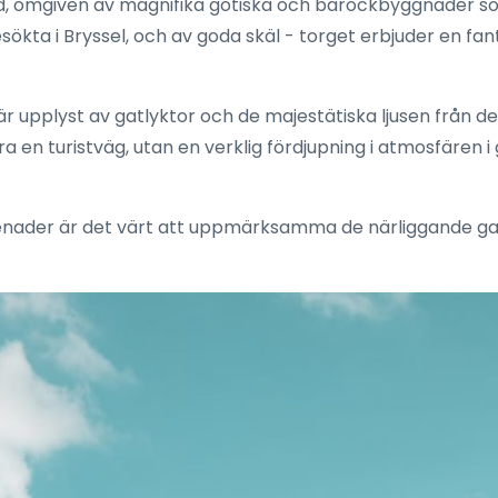
ad, omgiven av magnifika gotiska och barockbyggnader s
ökta i Bryssel, och av goda skäl - torget erbjuder en f
 är upplyst av gatlyktor och de majestätiska ljusen från
 en turistväg, utan en verklig fördjupning i atmosfären i
nader är det värt att uppmärksamma de närliggande gato