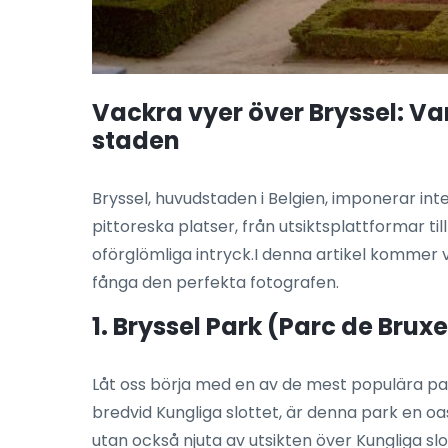
Vackra vyer över Bryssel: V
staden
Bryssel, huvudstaden i Belgien, imponerar in
pittoreska platser, från utsiktsplattformar
oförglömliga intryck.I denna artikel kommer v
fånga den perfekta fotografen.
1. Bryssel Park (Parc de Bruxe
Låt oss börja med en av de mest populära par
bredvid Kungliga slottet, är denna park en oa
utan också njuta av utsikten över Kungliga 