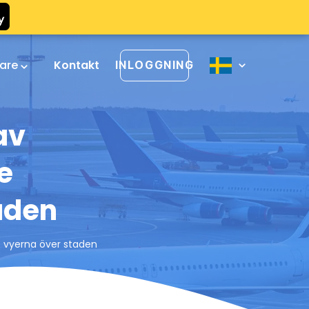
rare
Kontakt
INLOGGNING
av
e
aden
e vyerna över staden