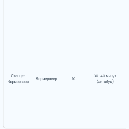
Станция
30-40 минут
Вормервеер
10
Вормервеер
(автобус)