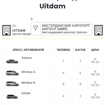
Uitdam
В:
АМСТЕРДАМСКИЙ АЭРОПОРТ
Из:
ШИПХОЛ (AMS)
UITDAM
Амстердамский аэропорт Шипхол
Центр города
КЛАСС АВТОМОБИЛЯ
ЧЕЛОВЕК
БАГАЖ
ЦЕНА
Saloon
€
3
2
95.00
€
Minibus A
6
6
140.00
€
Minibus B
8
8
101.00
Estate
€
4
3
140.00