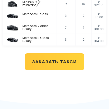
Minibus C (2
€
16
16
minivans)
312.50
Mercedes E class
€
3
2
86.00
Mercedes V class
€
7
7
Luxury
100.00
Mercedes S Class
€
3
2
Luxury
104.00
ЗАКАЗАТЬ ТАКСИ