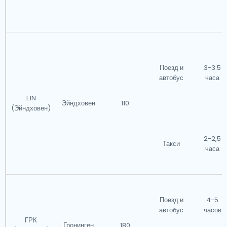
Поезд и
3-3.5
автобус
часа
EIN
Эйндховен
110
(Эйндховен)
2-2,5
Такси
часа
Поезд и
4-5
автобус
часов
ГРК
Гронинген
180