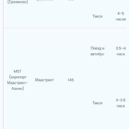
(Гронинген)
4-5
Такси
часов
Поезд и
3.5-4
автобус
часа
MST
(аэропорт
Маастрихт
145
Маастрихт-
Аахен)
3-3.5
Такси
часа