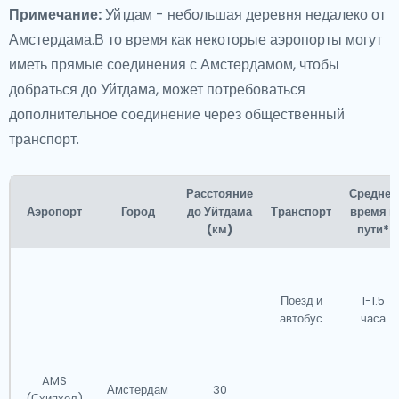
Примечание:
Уйтдам - небольшая деревня недалеко от
Амстердама.В то время как некоторые аэропорты могут
иметь прямые соединения с Амстердамом, чтобы
добраться до Уйтдама, может потребоваться
дополнительное соединение через общественный
транспорт.
Расстояние
Среднее
Аэропорт
Город
до Уйтдама
Транспорт
время в
(км)
пути*
Поезд и
1-1.5
автобус
часа
AMS
Амстердам
30
(Схипхол)