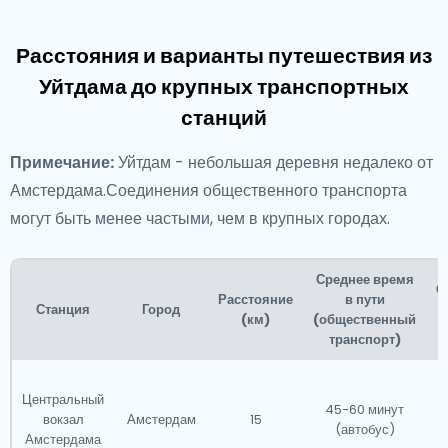
Расстояния и варианты путешествия из
Уйтдама до крупных транспортных
станций
Примечание:
Уйтдам - небольшая деревня недалеко от
Амстердама.Соединения общественного транспорта
могут быть менее частыми, чем в крупных городах.
Среднее время
О
Расстояние
в пути
Станция
Город
(км)
(общественный
транспорт)
Центральный
45-60 минут
вокзал
Амстердам
15
(автобус)
Амстердама