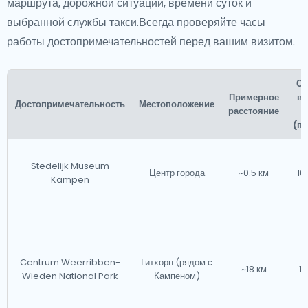
маршрута, дорожной ситуации, времени суток и
выбранной службы такси.Всегда проверяйте часы
работы достопримечательностей перед вашим визитом.
Ср
Примерное
вр
Достопримечательность
Местоположение
расстояние
(п
Stedelijk Museum
Центр города
~0.5 км
10
Kampen
Centrum Weerribben-
Гитхорн (рядом с
~18 км
1.
Wieden National Park
Кампеном)