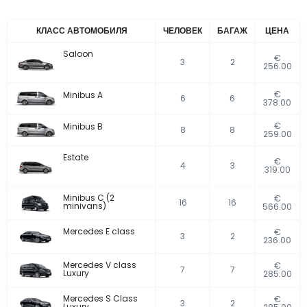
КЛАСС АВТОМОБИЛЯ
ЧЕЛОВЕК
БАГАЖ
ЦЕНА
Saloon
€
3
2
256.00
€
Minibus A
6
6
378.00
€
Minibus B
8
8
259.00
Estate
€
4
3
319.00
Minibus C (2
€
16
16
minivans)
566.00
Mercedes E class
€
3
2
236.00
Mercedes V class
€
7
7
Luxury
285.00
Mercedes S Class
€
3
2
Luxury