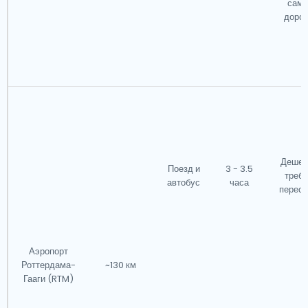
сам
дорог
Дешев
Поезд и
3 - 3.5
требу
автобус
часа
переса
Аэропорт
Роттердама-
~130 км
Гааги (RTM)