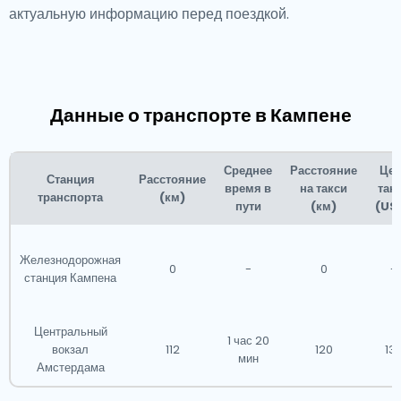
актуальную информацию перед поездкой.
Данные о транспорте в Кампене
Среднее
Расстояние
Цен
Станция
Расстояние
время в
на такси
так
транспорта
(км)
пути
(км)
(US
Железнодорожная
0
-
0
-
станция Кампена
Центральный
1 час 20
вокзал
112
120
13
мин
Амстердама