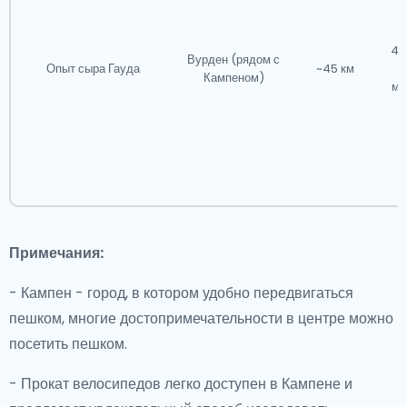
45
Вурден (рядом с
Опыт сыра Гауда
~45 км
Кампеном)
ма
Примечания:
- Кампен - город, в котором удобно передвигаться
пешком, многие достопримечательности в центре можно
посетить пешком.
- Прокат велосипедов легко доступен в Кампене и