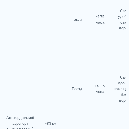
Сам
~1.75
удобн
Такси
часа
сам
дорог
Сам
удобн
1.5 - 2
Поезд
потенци
часа
боле
дорог
Амстердамский
аэропорт
~83 км