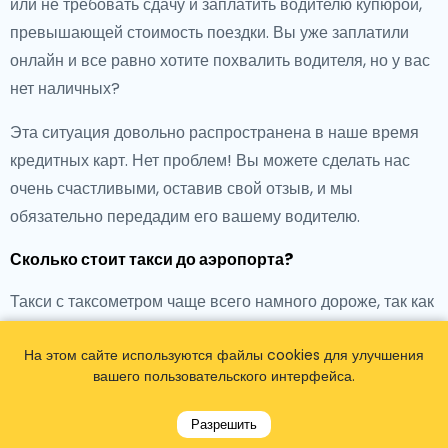
или не требовать сдачу и заплатить водителю купюрой,
превышающей стоимость поездки. Вы уже заплатили
онлайн и все равно хотите похвалить водителя, но у вас
нет наличных?
Эта ситуация довольно распространена в наше время
кредитных карт. Нет проблем! Вы можете сделать нас
очень счастливыми, оставив свой отзыв, и мы
обязательно передадим его вашему водителю.
Сколько стоит такси до аэропорта?
Такси с таксометром чаще всего намного дороже, так как
они взимают различные расходы, такие как тариф за
На этом сайте используются файлы cookies для улучшения
подачу, который ночью дороже, цена за километр и,
вашего пользовательского интерфейса.
возможно, также тариф за ожидание. Мы предлагаем
такси по фиксированным ценам, начиная с 37 евро за
Разрешить
поездку без скрытых платежей!