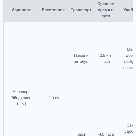
Среднее
Аэропорт
Расстояние
Транспорт
время в
Удобс
пути
Мен
Поезд и
2,5 - 3
дорог
автобус
часа
требуе
переса
Аэропорт
Эйндховен
~110 км
(EIN)
Сам
удобн
Такси
~1.5 часа