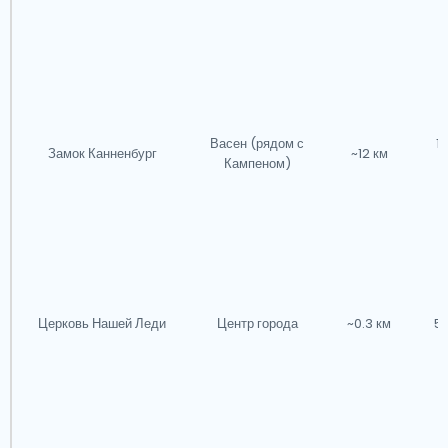
Васен (рядом с
1 
Замок Канненбург
~12 км
Кампеном)
м
Церковь Нашей Леди
Центр города
~0.3 км
5 