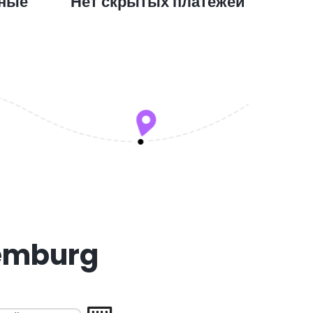
ные
Нет скрытых платежей
xemburg