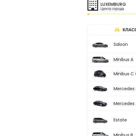
LUXEMBURG
Центр города
КЛАС
Saloon
Minibus A
Minibus C 
Mercedes 
Mercedes S
Estate
Minibus B