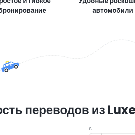
ростое и гибкое
Удобные роскош
бронирование
автомобили
сть переводов из Lu
В: