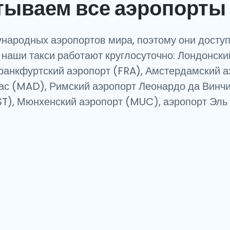
тываем все аэропорты 
народных аэропортов мира, поэтому они доступ
е наши такси работают круглосуточно: Лондонск
ранкфуртский аэропорт (FRA), Амстердамский 
ас (MAD), Римский аэропорт Леонардо да Винч
ST), Мюнхенский аэропорт (MUC), аэропорт Эль