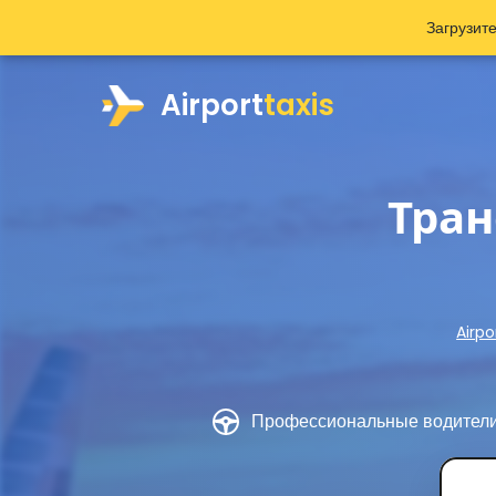
Загрузит
Airport
taxis
Тран
Airpo
Профессиональные водител