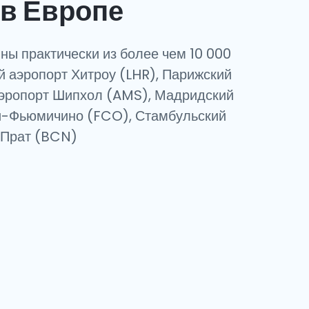
в Европе
ны практически из более чем 10 000
ий аэропорт Хитроу (LHR), Парижский
аэропорт Шипхол (AMS), Мадридский
и-Фьюмичино (FCO), Стамбульский
 Прат (BCN)