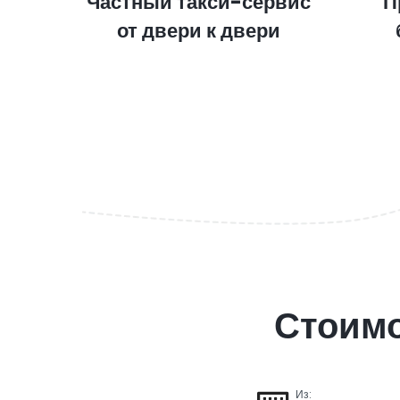
Частный такси-сервис
П
от двери к двери
Стоимо
Из: