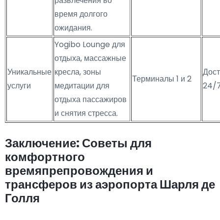
развлечения во
время долгого
ожидания.
Yogibo Lounge для
отдыха, массажные
Уникальные
кресла, зоны
Дост
Терминалы 1 и 2
услуги
медитации для
24/
отдыха пассажиров
и снятия стресса.
Заключение: Советы для
комфортного
времяпрепровождения и
трансферов из аэропорта Шарля де
Голля