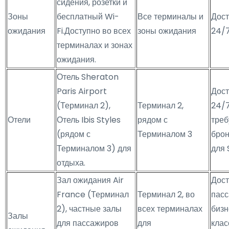
сидения, розетки и
Зоны
бесплатный Wi-
Все терминалы и
Дост
ожидания
Fi.Доступно во всех
зоны ожидания
24/
терминалах и зонах
ожидания.
Отель Sheraton
Paris Airport
Дост
(Терминал 2),
Терминал 2,
24/7
Отели
Отель Ibis Styles
рядом с
треб
(рядом с
Терминалом 3
бро
Терминалом 3) для
для 
отдыха.
Зал ожидания Air
Дост
France (Терминал
Терминал 2, во
пас
2), частные залы
всех терминалах
бизн
Залы
для пассажиров
для
клас