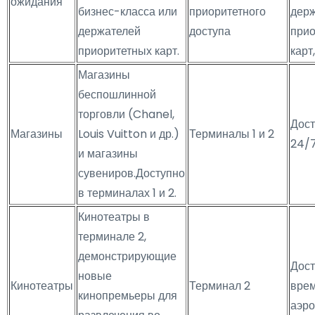
ожидания
бизнес-класса или
приоритетного
дер
держателей
доступа
прио
приоритетных карт.
карт
Магазины
беспошлинной
торговли (Chanel,
Дост
Магазины
Louis Vuitton и др.)
Терминалы 1 и 2
24/
и магазины
сувениров.Доступно
в терминалах 1 и 2.
Кинотеатры в
терминале 2,
демонстрирующие
Дост
новые
Кинотеатры
Терминал 2
вре
кинопремьеры для
аэро