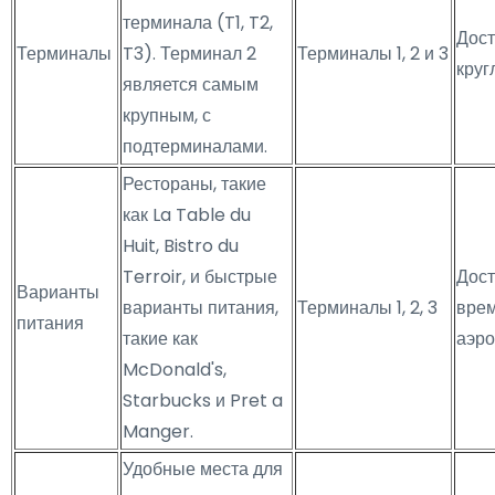
терминала (T1, T2,
Дост
Терминалы
T3). Терминал 2
Терминалы 1, 2 и 3
круг
является самым
крупным, с
подтерминалами.
Рестораны, такие
как La Table du
Huit, Bistro du
Terroir, и быстрые
Дост
Варианты
варианты питания,
Терминалы 1, 2, 3
вре
питания
такие как
аэро
McDonald's,
Starbucks и Pret a
Manger.
Удобные места для