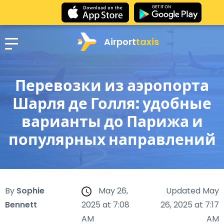
Airport
taxis
Перевозки из аэропорта
Шарля де Голля: удобные
варианты до Парижа и
популярных направлений
By
Sophie
May 26,
Updated May
Bennett
2025 at 7:08
26, 2025 at 7:17
AM
AM