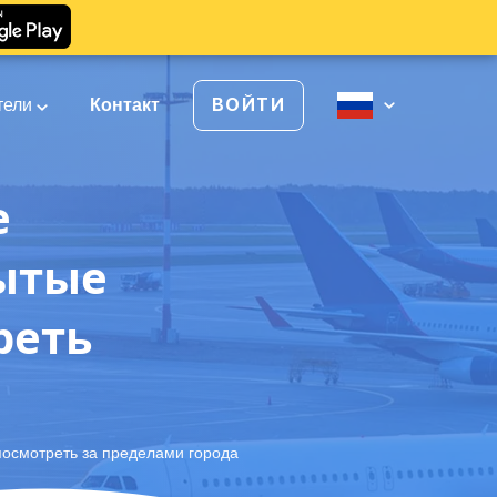
тели
Контакт
ВОЙТИ
е
рытые
реть
посмотреть за пределами города