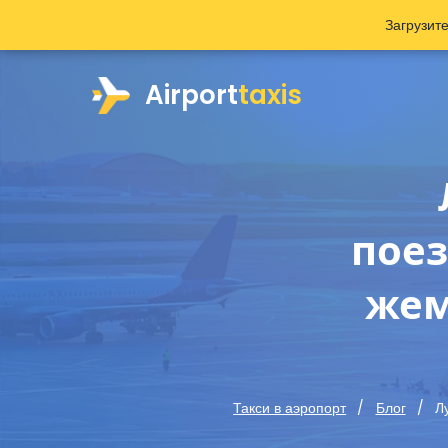
Загрузит
Airport
taxis
поез
жем
Л
Такси в аэропорт
Блог