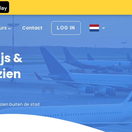
urs
Contact
LOG IN
js &
zien
 zien buiten de stad