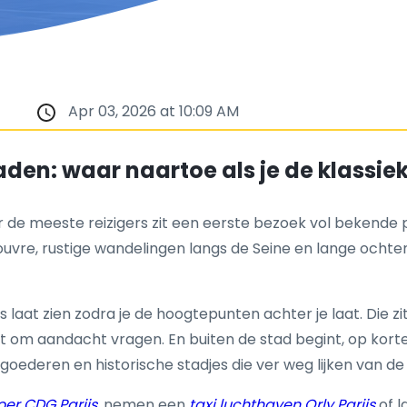
Apr 03, 2026 at 10:09 AM
den: waar naartoe als je de klassiek
r de meeste reizigers zit een eerste bezoek vol bekende pl
uvre, rustige wandelingen langs de Seine en lange ochtend
laat zien zodra je de hoogtepunten achter je laat. Die zit 
t om aandacht vragen. En buiten de stad begint, op korte
goederen en historische stadjes die ver weg lijken van de
er CDG Parijs
, nemen een
taxi luchthaven Orly Parijs
of 