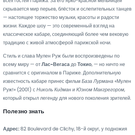
всех гостей Парижа. За его ярко-красной мельницей
скрывается мир перьев, блёсток и ослепительных танцев
— настоящее торжество музыки, красоты и радости
жизни. Каждое шоу — это современный взгляд на
классическое кабаре, соединяющий более чем вековую
традицию с живой атмосферой парижской ночи.
Стиль и слава Мулен Руж были воспроизведены по
всему миру — от
Лас-Вегаса
до
Токио
, — но ничто не
сравнится с оригиналом в Париже. Дополнительную
известность кабаре принес фильм
База Лурмана
«Мулен
Руж!» (2001) с
Николь Кидман
и
Юэном Макгрегором
,
который открыл легенду для нового поколения зрителей.
Полезно знать
Адрес:
82 Boulevard de Clichy, 18-й округ, у подножия