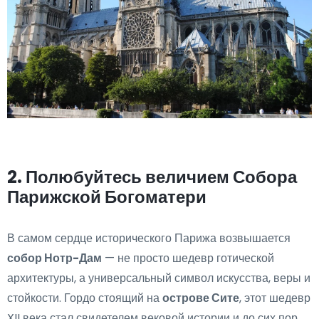
2. Полюбуйтесь величием Собора
Парижской Богоматери
В самом сердце исторического Парижа возвышается
собор Нотр-Дам
— не просто шедевр готической
архитектуры, а универсальный символ искусства, веры и
стойкости. Гордо стоящий на
острове Сите
, этот шедевр
XII века стал свидетелем вековой истории и до сих пор