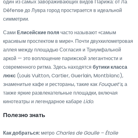
один из самых завораживающих видов Парижа: от Ла
Défense до Лувра город простирается в идеальной
симметрии.
Сами
Елисейские поля
часто называют «самым
красивым проспектом в мире». Почти двухкилометровая
аллея между площадью Согласия и Триумфальной
аркой — это воплощение парижской элегантности и
современного ритма. Здесь находятся
бутики класса
люкс
(Louis Vuitton, Cartier, Guerlain, Montblanc),
знаменитые кафе и рестораны, такие как
Fouquet’s
, а
также яркие развлекательные площадки, включая
кинотеатры и легендарное кабаре
Lido
.
Полезно знать
Как добраться:
метро
Charles de Gaulle – Étoile