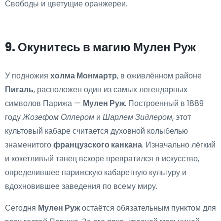
Свободы и цветущие оранжереи.
9. Окунитесь в магию Мулен Руж
У подножия
холма Монмартр
, в оживлённом районе
Пигаль
, расположен один из самых легендарных
символов Парижа —
Мулен Руж
. Построенный в 1889
году
Жозефом Оллером
и
Шарлем Зидлером
, этот
культовый кабаре считается духовной колыбелью
знаменитого
французского канкана
. Изначально лёгкий
и кокетливый танец вскоре превратился в искусство,
определившее парижскую кабаретную культуру и
вдохновившее заведения по всему миру.
Сегодня
Мулен Руж
остаётся обязательным пунктом для