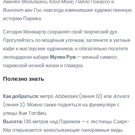
Амедео Модильяни
,
Клод Моне
,
Пабло Пикассо
и
Винсент ван Гог
, навсегда изменившие художественную
историю Парижа.
Сегодня Монмартр сохраняет свой творческий дух.
Прогуляйтесь по мощёным улочкам, загляните в уютные
кафе и мастерские художников, и обязательно посетите
легендарное кабаре
Мулен Руж
— вечный символ
парижской ночной жизни и гламура.
Полезно знать
Как добраться:
метро
Abbesses
(линия 12) или
Anvers
(линия 2). Можно также подняться на фуникулёре с
улицы Rue Tardieu.
Высота:
130 метров над Парижем — с лестницы Сакре-
Кёр открываются захватывающие панорамные виды.