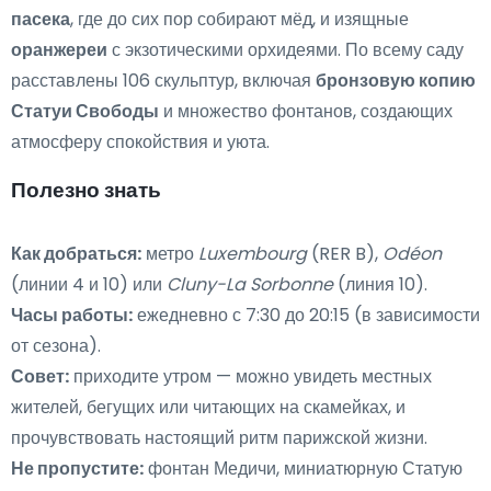
пасека
, где до сих пор собирают мёд, и изящные
оранжереи
с экзотическими орхидеями. По всему саду
расставлены 106 скульптур, включая
бронзовую копию
Статуи Свободы
и множество фонтанов, создающих
атмосферу спокойствия и уюта.
Полезно знать
Как добраться:
метро
Luxembourg
(RER B),
Odéon
(линии 4 и 10) или
Cluny-La Sorbonne
(линия 10).
Часы работы:
ежедневно с 7:30 до 20:15 (в зависимости
от сезона).
Совет:
приходите утром — можно увидеть местных
жителей, бегущих или читающих на скамейках, и
прочувствовать настоящий ритм парижской жизни.
Не пропустите:
фонтан Медичи, миниатюрную Статую