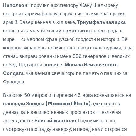
Наполеон I
поручил архитектору Жану Шальгрену
построить триумфальную арку в честь императорских
армий. Завершённая в XIX веке,
Триумфальная арка
остаётся самым большим памятником своего рода в
мире — символом французской гордости и истории. Её
колонны украшены величественными скульптурами, а на
стенах выгравированы имена 558 генералов и великих
побед. Под аркой покоится
Могила Неизвестного
Солдата
, чья вечная свеча горит в память о павших за
Францию.
Высотой 50 метров и шириной 45, арка возвышается на
площади Звезды (Place de l’Étoile)
, где сходятся
двенадцать величественных проспектов — включая
легендарные
Елисейские поля
. Поднимитесь на
смотровую площадку наверху, и перед вами откроется