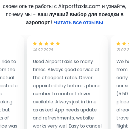
своем опыте работы с Airporttaxis.com
и узнайте,
почему мы -
ваш лучший выбор для поездки в
аэропорт!
Читать все отзывы
14.02.2026
21.02.
ride to
Used AirportTaxis so many
We ha
rom the
times. Always good service at
from 
nctual
the cheapest rates. Driver
early
uested a
appointed day before , phone
our s
s
number to contact driver
(5:50
taking
available. Always just in time
place
t but
as asked. App needs update
alrea
s of
and refreshments, website
travel
rvice was
works very wel. Easy to cancel
fligh