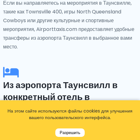
Если вы направляетесь на мероприятия в Таунсвилле,
такие как Townsville 400, игры North Queensland
Cowboys или другие культурные и спортивные
мероприятия, Airporttaxis.com предоставляет удобные
трансферы из аэропорта Таунсвилл в выбранное вами
место.
Из аэропорта Таунсвилл в
конкретный отель в
Таунсвилле
На этом сайте используются файлы cookies для улучшения
вашего пользовательского интерфейса.
Забронировали отель заранее? Нет
Разрешить
проблем!Airporttaxis.com предлагает трансферы в