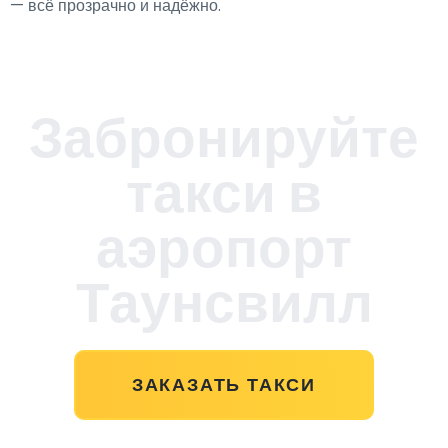
— всё прозрачно и надёжно.
Забронируйте
такси в
аэропорт
Таунсвилл
ЗАКАЗАТЬ ТАКСИ