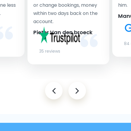
ne less
or change bookings, money
him.
.
within two days back on the
Man
account.
Pieter Van den broeck
84 
35 reviews