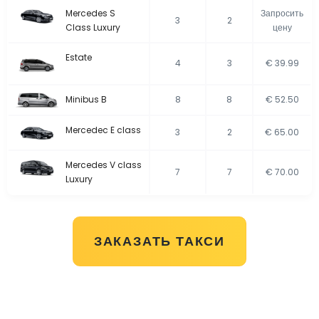
Mercedes S
Запросить
3
2
Class Luxury
цену
Estate
4
3
€ 39.99
Minibus B
8
8
€ 52.50
Mercedec E class
3
2
€ 65.00
Mercedes V class
7
7
€ 70.00
Luxury
ЗАКАЗАТЬ ТАКСИ