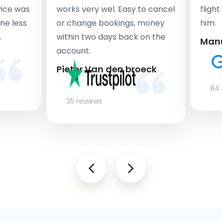
rvice was
works very wel. Easy to cancel
fligh
ne less
or change bookings, money
him.
.
within two days back on the
Man
account.
Pieter Van den broeck
84 
35 reviews