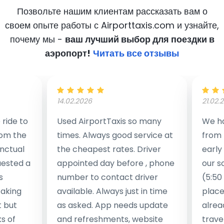
Позвольте нашим клиентам рассказать вам о
своем опыте работы с Airporttaxis.com
и узнайте,
почему мы -
ваш лучший выбор для поездки в
аэропорт!
Читать все отзывы
14.02.2026
21.02.
ride to
Used AirportTaxis so many
We ha
rom the
times. Always good service at
from 
nctual
the cheapest rates. Driver
early
uested a
appointed day before , phone
our s
s
number to contact driver
(5:50
taking
available. Always just in time
place
t but
as asked. App needs update
alrea
s of
and refreshments, website
travel