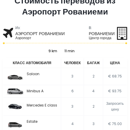
Стоимость переводов из
Аэропорт Рованиеми
Из:
В:
АЭРОПОРТ РОВАНИЕМИ
РОВАНИЕМИ
Аэропорт
Центр города
9 km
11 min
КЛАСС АВТОМОБИЛЯ
ЧЕЛОВЕК
БАГАЖ
ЦЕНА
Saloon
3
2
€ 68.75
Minibus A
6
4
€ 93.75
Запросить
Mercedes E class
3
2
цену
Estate
4
3
€ 75.00