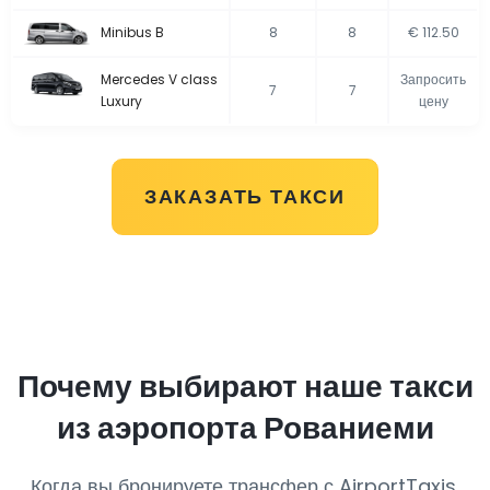
Minibus B
8
8
€ 112.50
Mercedes V class
Запросить
7
7
Luxury
цену
ЗАКАЗАТЬ ТАКСИ
Почему выбирают наше такси
из аэропорта Рованиеми
Когда вы бронируете трансфер с AirportTaxis,