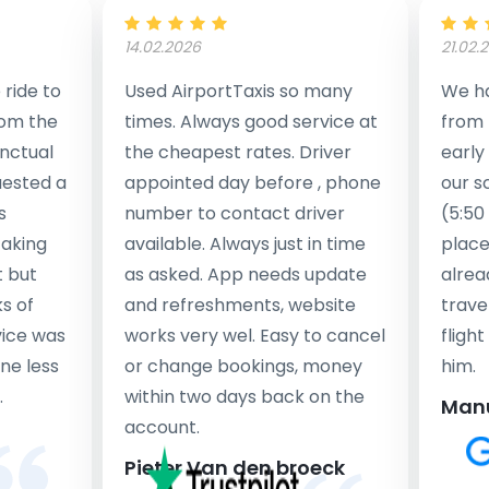
14.02.2026
21.02.
ride to
Used AirportTaxis so many
We ha
rom the
times. Always good service at
from 
nctual
the cheapest rates. Driver
early
uested a
appointed day before , phone
our s
s
number to contact driver
(5:50
taking
available. Always just in time
place
t but
as asked. App needs update
alrea
s of
and refreshments, website
travel
rvice was
works very wel. Easy to cancel
fligh
ne less
or change bookings, money
him.
.
within two days back on the
Man
account.
Pieter Van den broeck