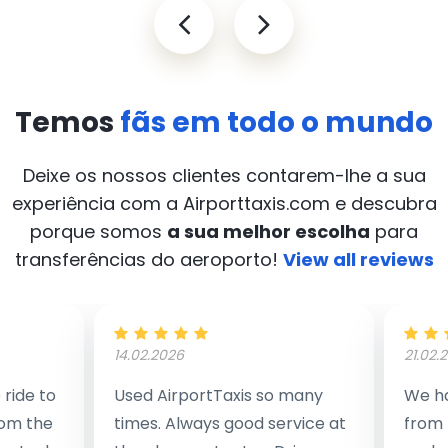
Temos
fãs em todo o mundo
Deixe os nossos clientes contarem-lhe a sua
experiência com a Airporttaxis.com
e descubra
porque somos
a sua melhor escolha
para
transferências do aeroporto!
View all reviews
14.02.2026
21.02.
ride to
Used AirportTaxis so many
We ha
rom the
times. Always good service at
from 