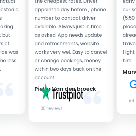
nctual
the cheapest rates. Driver
early
uested a
appointed day before , phone
our s
s
number to contact driver
(5:50
taking
available. Always just in time
place
t but
as asked. App needs update
alrea
s of
and refreshments, website
travel
rvice was
works very wel. Easy to cancel
fligh
ne less
or change bookings, money
him.
.
within two days back on the
Man
account.
Pieter Van den broeck
84 
35 reviews