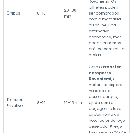
Rovaniemi. Os
bilhetes podem
20–30
Ônibus
8–10
ser comprados
min
com o motorista
ou online. Boa
alternativa
econômica, mas
pode ser menos
prático com muitas
malas.
Com o
transfer
aeroporto
Rovaniemi
, o
motorista espera
na área de
desembarque,
Transfer
8–10
10–15 min
ajuda com a
Privativo
bagagem e leva
diretamente ao
hotel ou endereço
desejado.
Preço
fixo
, serviço 24/7 e