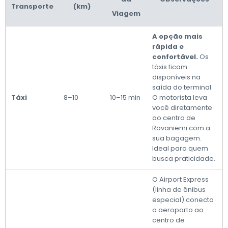
Transporte
(km)
Viagem
A opção mais
rápida e
confortável.
Os
táxis ficam
disponíveis na
saída do terminal.
Táxi
8–10
10–15 min
O motorista leva
você diretamente
ao centro de
Rovaniemi com a
sua bagagem.
Ideal para quem
busca praticidade.
O Airport Express
(linha de ônibus
especial) conecta
o aeroporto ao
centro de