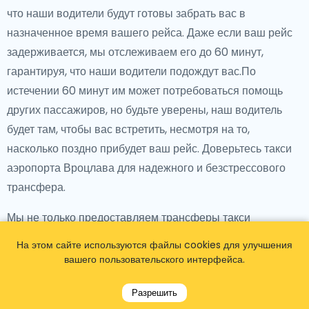
что наши водители будут готовы забрать вас в
назначенное время вашего рейса. Даже если ваш рейс
задерживается, мы отслеживаем его до 60 минут,
гарантируя, что наши водители подождут вас.По
истечении 60 минут им может потребоваться помощь
других пассажиров, но будьте уверены, наш водитель
будет там, чтобы вас встретить, несмотря на то,
насколько поздно прибудет ваш рейс. Доверьтесь такси
аэропорта Вроцлава для надежного и безстрессового
трансфера.
Мы не только предоставляем трансферы такси
аэропорта Вроцлава от аэропорта до вашего отеля и
На этом сайте используются файлы cookies для улучшения
обратно, но также предлагаем транспорт к различным
вашего пользовательского интерфейса.
туристическим достопримечательностям и популярным
местам в и вокруг Вроцлава. Исследуйте местные
Разрешить