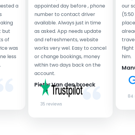
uested a
appointed day before , phone
our s
s
number to contact driver
(5:50
taking
available. Always just in time
place
t but
as asked. App needs update
alrea
s of
and refreshments, website
travel
rvice was
works very wel. Easy to cancel
fligh
ne less
or change bookings, money
him.
.
within two days back on the
Man
account.
Pieter Van den broeck
84 
35 reviews