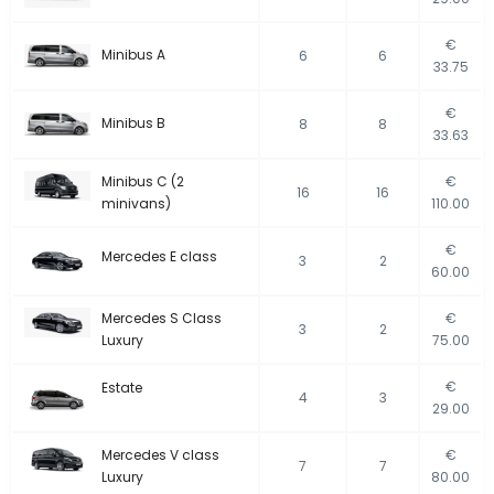
€
Minibus A
6
6
33.75
€
Minibus B
8
8
33.63
Minibus C (2
€
16
16
minivans)
110.00
€
Mercedes E class
3
2
60.00
Mercedes S Class
€
3
2
Luxury
75.00
€
Estate
4
3
29.00
Mercedes V class
€
7
7
Luxury
80.00