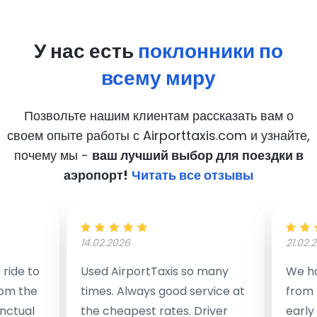
У нас есть
поклонники по
всему миру
Позвольте нашим клиентам рассказать вам о
своем опыте работы с Airporttaxis.com
и узнайте,
почему мы -
ваш лучший выбор для поездки в
аэропорт!
Читать все отзывы
14.02.2026
21.02.
ride to
Used AirportTaxis so many
We ha
rom the
times. Always good service at
from 
nctual
the cheapest rates. Driver
early