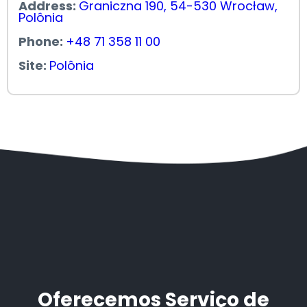
Address:
Graniczna 190, 54-530 Wrocław,
Polônia
Phone:
+48 71 358 11 00
Site:
Polônia
Oferecemos Serviço de