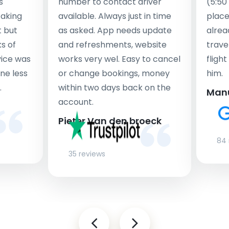
s
number to contact driver
(5:50
taking
available. Always just in time
place
t but
as asked. App needs update
alrea
s of
and refreshments, website
travel
rvice was
works very wel. Easy to cancel
fligh
ne less
or change bookings, money
him.
.
within two days back on the
Man
account.
Pieter Van den broeck
84 
35 reviews