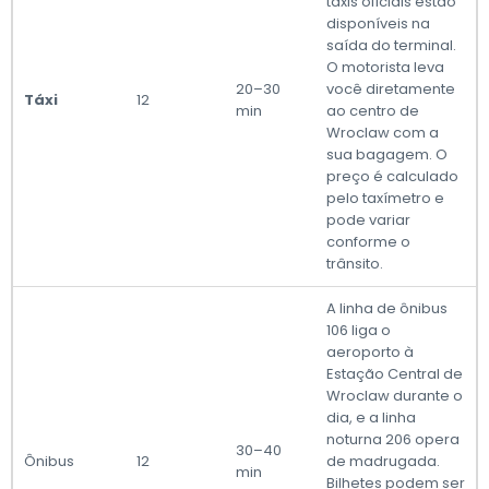
táxis oficiais estão
disponíveis na
saída do terminal.
O motorista leva
20–30
você diretamente
Táxi
12
min
ao centro de
Wroclaw com a
sua bagagem. O
preço é calculado
pelo taxímetro e
pode variar
conforme o
trânsito.
A linha de ônibus
106 liga o
aeroporto à
Estação Central de
Wroclaw durante o
dia, e a linha
noturna 206 opera
30–40
Ônibus
12
de madrugada.
min
Bilhetes podem ser