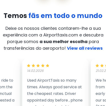
Temos
fãs em todo o mundo
Deixe os nossos clientes contarem-lhe a sua
experiência com a Airporttaxis.com
e descubra
porque somos
a sua melhor escolha
para
transferências do aeroporto!
View all reviews
14.02.2026
21.02.
ride to
Used AirportTaxis so many
We ha
rom the
times. Always good service at
from 
nctual
the cheapest rates. Driver
early
uested a
appointed day before , phone
our s