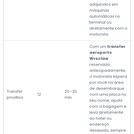
adquiridos em
máquinas
automáticas no
terminal ou
diretamente com o
motorista.
Com um
transfer
aeroporto
Wroclaw
reservado
antecipadamente,
o motorista espera
por você na área
de desembarque
Transfer
20–30
12
com uma placa no
privativo
min
seu nome, ajuda
com a bagagem e
leva diretamente
ao hotel ou
endereço
desejado, sempre