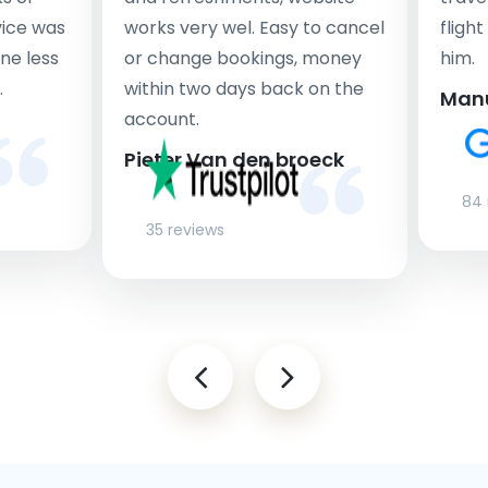
rvice was
works very wel. Easy to cancel
fligh
ne less
or change bookings, money
him.
.
within two days back on the
Man
account.
Pieter Van den broeck
84 
35 reviews