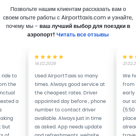
Позвольте нашим клиентам рассказать вам о
своем опыте работы с Airporttaxis.com
и узнайте,
почему мы -
ваш лучший выбор для поездки в
аэропорт!
Читать все отзывы
14.02.2026
21.02.
ride to
Used AirportTaxis so many
We ha
rom the
times. Always good service at
from 
nctual
the cheapest rates. Driver
early
uested a
appointed day before , phone
our s
s
number to contact driver
(5:50
taking
available. Always just in time
place
t but
as asked. App needs update
alrea
s of
and refreshments, website
travel