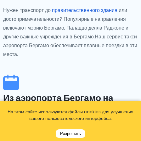
Нужен транспорт до
правительственного здания
или
достопримечательности? Популярные направления
включают мэрию Бергамо, Палаццо делла Раджоне и
другие важные учреждения в Бергамо.Наш сервис такси
аэропорта Бергамо обеспечивает плавные поездки в эти
места.
Из аэропорта Бергамо на
конкретное мероприятие
На этом сайте используются файлы cookies для улучшения
вашего пользовательского интерфейса.
Если вы направляетесь на мероприятия в Бергамо или
Разрешить
близлежащие районы, такие как Бергамский