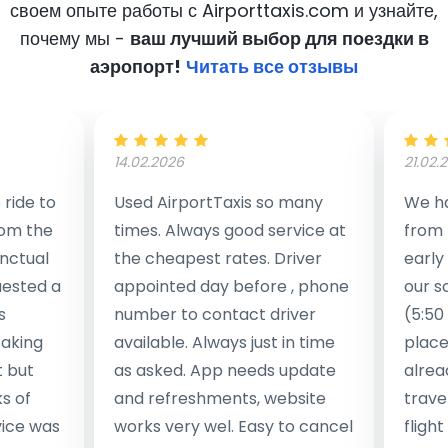
своем опыте работы с Airporttaxis.com
и узнайте,
почему мы -
ваш лучший выбор для поездки в
аэропорт!
Читать все отзывы
14.02.2026
21.02.
ride to
Used AirportTaxis so many
We ha
rom the
times. Always good service at
from 
nctual
the cheapest rates. Driver
early
uested a
appointed day before , phone
our s
s
number to contact driver
(5:50
taking
available. Always just in time
place
t but
as asked. App needs update
alrea
s of
and refreshments, website
travel
rvice was
works very wel. Easy to cancel
fligh