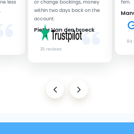
ne less
or change bookings, money
him.
.
within two days back on the
Man
account.
Pieter Van den broeck
84 
35 reviews