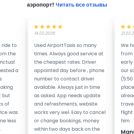
аэропорт!
Читать все отзывы
14.02.2026
21.02.
ride to
Used AirportTaxis so many
We ha
rom the
times. Always good service at
from 
nctual
the cheapest rates. Driver
early
uested a
appointed day before , phone
our s
s
number to contact driver
(5:50
taking
available. Always just in time
place
t but
as asked. App needs update
alrea
s of
and refreshments, website
travel
rvice was
works very wel. Easy to cancel
fligh
ne less
or change bookings, money
him.
.
within two days back on the
Man