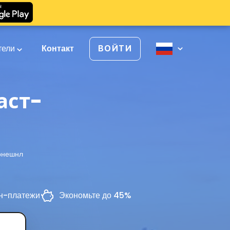
тели
Контакт
ВОЙТИ
аст-
рнешнл
н-платежи
Экономьте до 45%