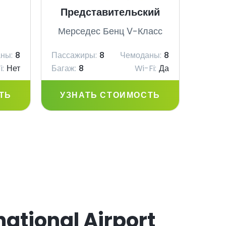
Представительский
V
Мерседес Бенц V-Класс
Мер
ны:
8
Пассажиры:
8
Чемоданы:
8
Пасса
i:
Нет
Багаж:
8
Wi-Fi:
Да
Багаж:
ТЬ
УЗНАТЬ СТОИМОСТЬ
УЗ
national Airport