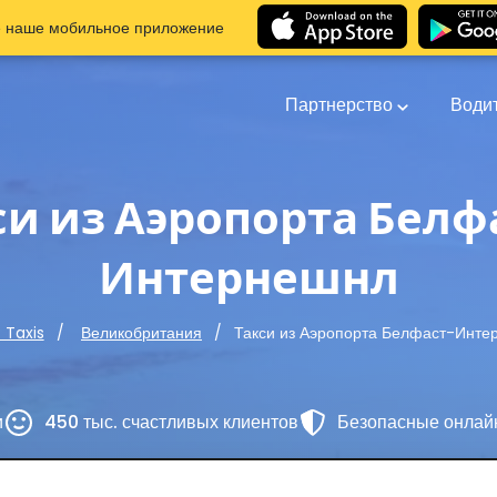
е наше мобильное приложение
Партнерство
Води
си из Аэропорта Белф
Интернешнл
Такси из Аэропорта Белфаст-Инте
t Taxis
Великобритания
и
450 тыс. счастливых клиентов
Безопасные онлай