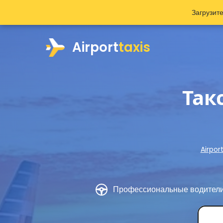
Загрузит
Airport
taxis
Так
Airpor
Профессиональные водител