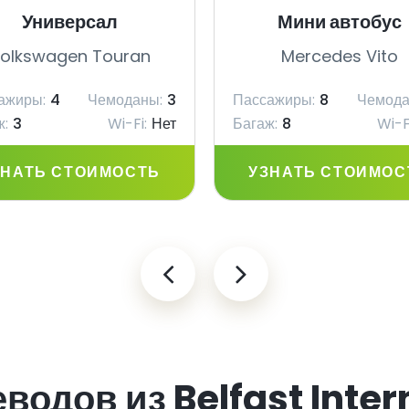
Универсал
Мини автобус
olkswagen Touran
Mercedes Vito
ажиры:
4
Чемоданы:
3
Пассажиры:
8
Чемода
ж:
3
Wi-Fi:
Нет
Багаж:
8
Wi-F
ЗНАТЬ СТОИМОСТЬ
УЗНАТЬ СТОИМОС
одов из Belfast Inter