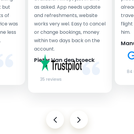
t but
as asked. App needs update
alrea
s of
and refreshments, website
travel
rvice was
works very wel. Easy to cancel
fligh
ne less
or change bookings, money
him.
.
within two days back on the
Man
account.
Pieter Van den broeck
84 
35 reviews