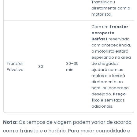
Translink ou
diretamente com o
motorista.
Com um
transfer
aeroporto
Belfast
reservado
com antecedência,
o motorista estará
esperando na área
Transfer
30–35
de chegadas,
30
Privativo
min
ajudará com as
malas e o levará
diretamente ao
hotel ou endereço
desejado.
Preço
fixo
e sem taxas
adicionais.
Nota:
Os tempos de viagem podem variar de acordo
com o trânsito e o horário. Para maior comodidade e