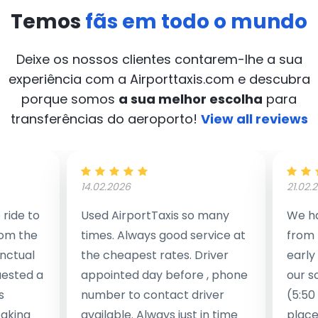
Temos
fãs em todo o mundo
Deixe os nossos clientes contarem-lhe a sua
experiência com a Airporttaxis.com
e descubra
porque somos
a sua melhor escolha
para
transferências do aeroporto!
View all reviews
14.02.2026
21.02.
ride to
Used AirportTaxis so many
We ha
rom the
times. Always good service at
from 
nctual
the cheapest rates. Driver
early
uested a
appointed day before , phone
our s
s
number to contact driver
(5:50
taking
available. Always just in time
place