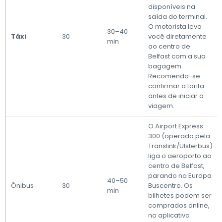
disponíveis na
saída do terminal.
O motorista leva
30–40
Táxi
30
você diretamente
min
ao centro de
Belfast com a sua
bagagem.
Recomenda-se
confirmar a tarifa
antes de iniciar a
viagem.
O Airport Express
300 (operado pela
Translink/Ulsterbus)
liga o aeroporto ao
centro de Belfast,
parando na Europa
40–50
Ônibus
30
Buscentre. Os
min
bilhetes podem ser
comprados online,
no aplicativo