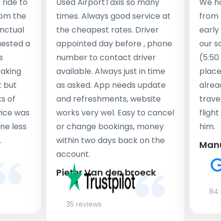
ride to
Used AirportTaxis so many
We ha
rom the
times. Always good service at
from 
nctual
the cheapest rates. Driver
early
uested a
appointed day before , phone
our s
s
number to contact driver
(5:50
taking
available. Always just in time
place
t but
as asked. App needs update
alrea
s of
and refreshments, website
travel
rvice was
works very wel. Easy to cancel
fligh
ne less
or change bookings, money
him.
.
within two days back on the
Man
account.
Pieter Van den broeck
84 
35 reviews