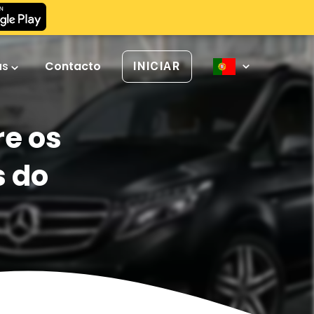
as
Contacto
INICIAR
re os
s do