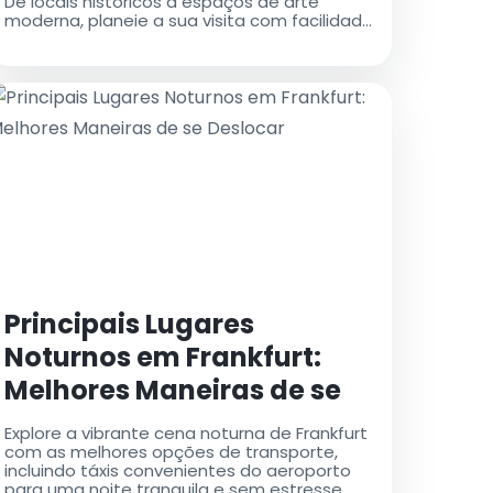
De locais históricos a espaços de arte
moderna, planeie a sua visita com facilidade
usando táxis do aeroporto para
transferências convenientes
Principais Lugares
Noturnos em Frankfurt:
Melhores Maneiras de se
Deslocar
Explore a vibrante cena noturna de Frankfurt
com as melhores opções de transporte,
incluindo táxis convenientes do aeroporto
para uma noite tranquila e sem estresse