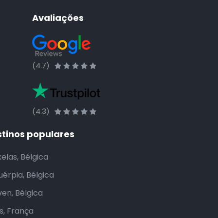
Avaliações
(4.7)
(4.3)
stinos populares
elas, Bélgica
uérpia, Bélgica
ven, Bélgica
is, França