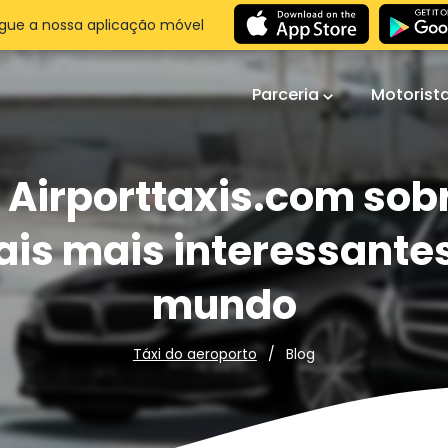
gue a nossa aplicação móvel
Parceria
Motorist
 Airporttaxis.com sob
ais mais interessante
mundo
Blog
Táxi do aeroporto