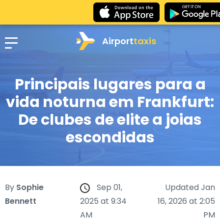
Airport
taxis
Principais lugares para a
vida noturna em Frankfurt:
De clubes de elite a joias
escondidas
By
Sophie
Sep 01,
Updated Jan
Bennett
2025 at 9:34
16, 2026 at 2:05
AM
PM