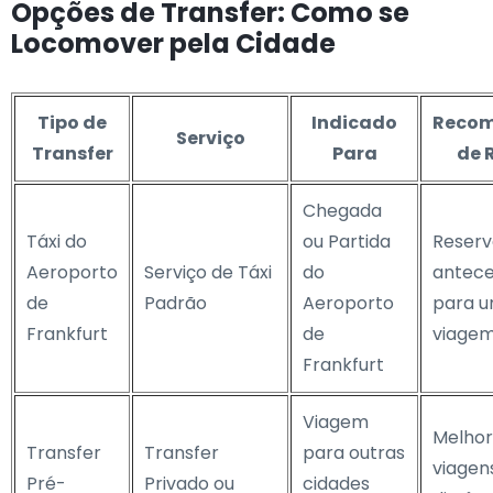
Opções de Transfer: Como se
Locomover pela Cidade
Tipo de
Indicado
Reco
Serviço
Transfer
Para
de 
Chegada
Táxi do
ou Partida
Reser
Aeroporto
Serviço de Táxi
do
antece
de
Padrão
Aeroporto
para 
Frankfurt
de
viagem
Frankfurt
Viagem
Melhor
Transfer
Transfer
para outras
viagen
Pré-
Privado ou
cidades