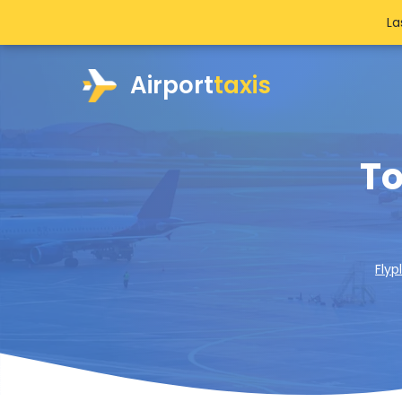
La
Airport
taxis
To
Flyp