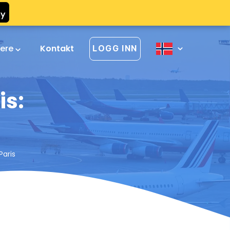
vere
Kontakt
LOGG INN
is:
Paris