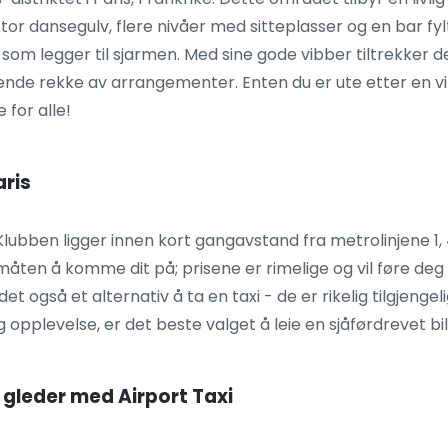
r dansegulv, flere nivåer med sitteplasser og en bar fylt
som legger til sjarmen. Med sine gode vibber tiltrekker d
nde rekke av arrangementer. Enten du er ute etter en vill 
 for alle!
aris
lubben ligger innen kort gangavstand fra metrolinjene 1, 
ten å komme dit på; prisene er rimelige og vil føre deg d
et også et alternativ å ta en taxi - de er rikelig tilgjengel
lig opplevelse, er det beste valget å leie en sjåførdrevet b
e gleder med Airport Taxi