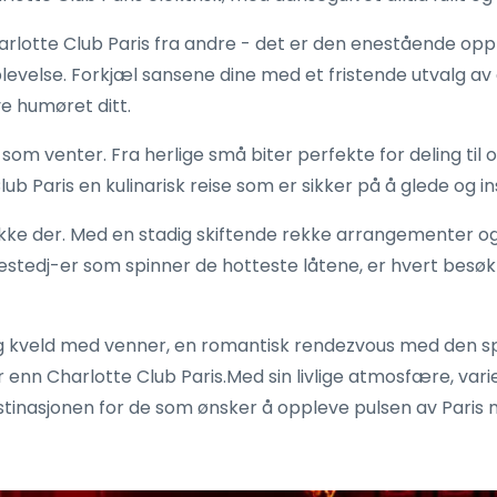
harlotte Club Paris fra andre - det er den enestående o
opplevelse. Forkjæl sansene dine med et fristende utvalg a
e humøret ditt.
om venter. Fra herlige små biter perfekte for deling til o
ub Paris en kulinarisk reise som er sikker på å glede og in
kke der. Med en stadig skiftende rekke arrangementer og fo
stedj-er som spinner de hotteste låtene, er hvert besøk
g kveld med venner, en romantisk rendezvous med den spes
r enn Charlotte Club Paris.Med sin livlige atmosfære, varie
tinasjonen for de som ønsker å oppleve pulsen av Paris na