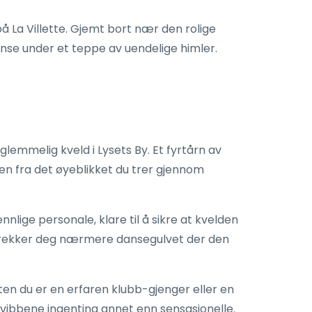
på La Villette. Gjemt bort nær den rolige
danse under et teppe av uendelige himler.
orglemmelig kveld i Lysets By. Et fyrtårn av
n fra det øyeblikket du trer gjennom
nlige personale, klare til å sikre at kvelden
m trekker deg nærmere dansegulvet der den
en du er en erfaren klubb-gjenger eller en
 vibbene ingenting annet enn sensasjonelle.