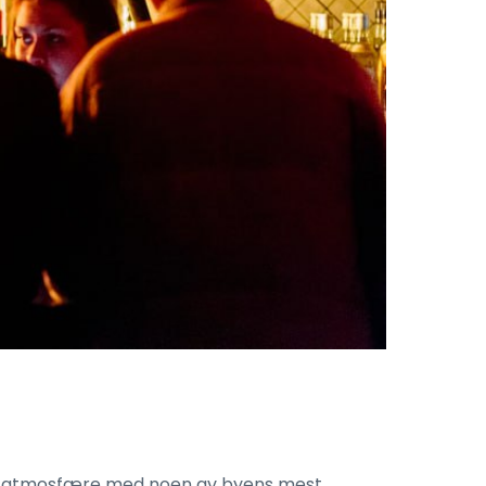
livlig atmosfære med noen av byens mest