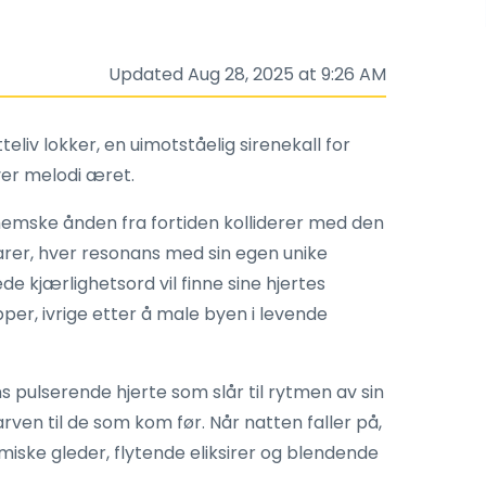
Updated Aug 28, 2025 at 9:26 AM
teliv lokker, en uimotståelig sirenekall for
ver melodi æret.
ohemske ånden fra fortiden kolliderer med den
arer, hver resonans med sin egen unike
 kjærlighetsord vil finne sine hjertes
pper, ivrige etter å male byen i levende
 pulserende hjerte som slår til rytmen av sin
ven til de som kom før. Når natten faller på,
omiske gleder, flytende eliksirer og blendende