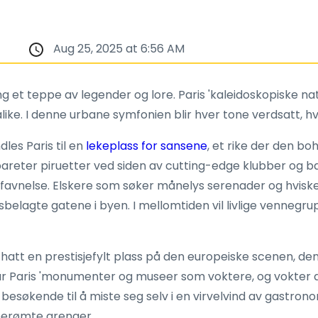
Aug 25, 2025 at 6:56 AM
ving et teppe av legender og lore. Paris 'kaleidoskopiske nat
ike. I denne urbane symfonien blir hver tone verdsatt, h
les Paris til en
lekeplass for sansene
, et rike der den b
areter piruetter ved siden av cutting-edge klubber og b
avnelse. Elskere som søker månelys serenader og hviskede
belagte gatene i byen. I mellomtiden vil livlige vennegru
att en prestisjefylt plass på den europeiske scenen, dens
tår Paris 'monumenter og museer som voktere, og vokter ar
besøkende til å miste seg selv i en virvelvind av gastron
l berømte arenaer.