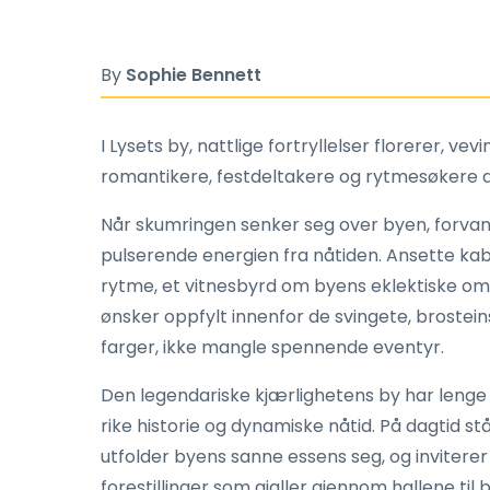
By
Sophie Bennett
I Lysets by, nattlige fortryllelser florerer, ve
romantikere, festdeltakere og rytmesøkere al
Når skumringen senker seg over byen, forvand
pulserende energien fra nåtiden. Ansette kab
rytme, et vitnesbyrd om byens eklektiske omf
ønsker oppfylt innenfor de svingete, brosteins
farger, ikke mangle spennende eventyr.
Den legendariske kjærlighetens by har lenge h
rike historie og dynamiske nåtid. På dagtid s
utfolder byens sanne essens seg, og inviterer 
forestillinger som gjaller gjennom hallene ti