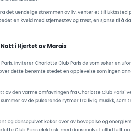
fra det uendelige strømmen av liv, venter et tilfluktssted 
estedet en kveld med stjernestøv og trøst, en sjanse til å 
Natt i Hjertet av Marais
t i Paris, inviterer Charlotte Club Paris de som søker en uf
over dette berømte stedet en opplevelse som ingen anne
øtt av den varme omfavningen fra Charlotte Club Paris' ven
en summer av de pulserende rytmer fra livlig musikk, so
ent og dansegulvet koker over av bevegelse og energi.Ent
tte Club Paris elektrisk, med dansegulvet alltid fullt og