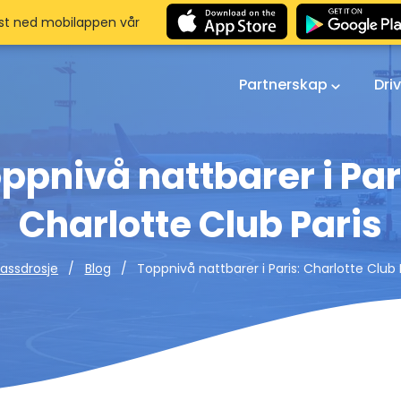
st ned mobilappen vår
Partnerskap
Dri
ppnivå nattbarer i Par
Charlotte Club Paris
Toppnivå nattbarer i Paris: Charlotte Club 
lassdrosje
Blog