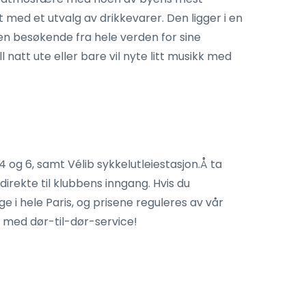
 med et utvalg av drikkevarer. Den ligger i en
en besøkende fra hele verden for sine
natt ute eller bare vil nyte litt musikk med
4 og 6, samt Vélib sykkelutleiestasjon.Å ta
irekte til klubbens inngang. Hvis du
ige i hele Paris, og prisene reguleres av vår
il med dør-til-dør-service!