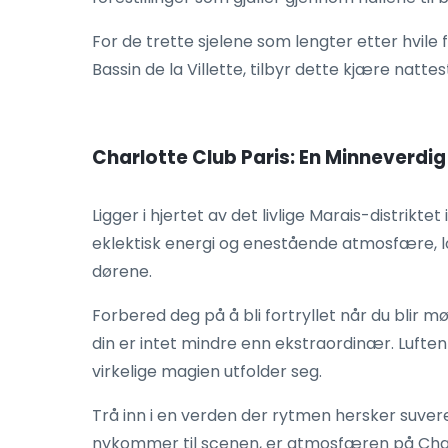
For de trette sjelene som lengter etter hvile 
Bassin de la Villette, tilbyr dette kjære natt
Charlotte Club Paris: En Minneverdig 
Ligger i hjertet av det livlige Marais-distrikte
eklektisk energi og enestående atmosfære, l
dørene.
Forbered deg på å bli fortryllet når du blir m
din er intet mindre enn ekstraordinær. Luft
virkelige magien utfolder seg.
Trå inn i en verden der rytmen hersker suver
nykommer til scenen, er atmosfæren på Charlo