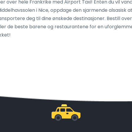
sjoner over hele Frankrike med Airport Taxi! Enten du vil
i Middelhavssolen i Nice, oppdage den sjarmende alsasisk a
ransportere deg til dine ønskede destinasjoner. Bestill ov
ler de beste barene og restaurantene for en uforglemmel
kket!