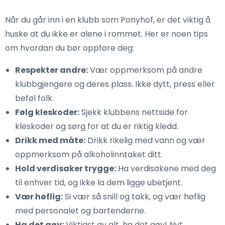
Når du går inn i en klubb som Ponyhof, er det viktig å
huske at du ikke er alene i rommet. Her er noen tips
om hvordan du bør oppføre deg:
Respekter andre:
Vær oppmerksom på andre
klubbgjengere og deres plass. Ikke dytt, press eller
beføl folk.
Følg kleskoder:
Sjekk klubbens nettside for
kleskoder og sørg for at du er riktig kledd.
Drikk med måte:
Drikk rikelig med vann og vær
oppmerksom på alkoholinntaket ditt.
Hold verdisaker trygge:
Ha verdisakene med deg
til enhver tid, og ikke la dem ligge ubetjent.
Vær høflig:
Si vær så snill og takk, og vær høflig
med personalet og bartenderne.
Ha det gøy:
Viktigst av alt, ha det gøy! Nyt