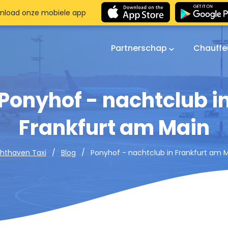
nload onze mobiele app
Partnerschap
Chauffe
Ponyhof - nachtclub i
Frankfurt am Main
Ponyhof - nachtclub in Frankfurt am 
hthaven Taxi
Blog