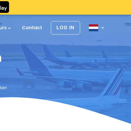
urs
Contact
LOG IN
n
Main