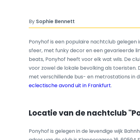
By
Sophie Bennett
Ponyhof is een populaire nachtclub gelegen i
sfeer, met funky decor en een gevarieerde lin
beats, Ponyhof heeft voor elk wat wils. De cl
voor zowel de lokale bevolking als toeristen
met verschillende bus- en metrostations in d
eclectische avond uit in Frankfurt
.
Locatie van de nachtclub "P
Ponyhof is gelegen in de levendige wijk Bahnh
adres van de club is Klappergasse 16, 60594 F