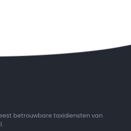
eest betrouwbare taxidiensten van
.