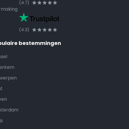
(4.7)
rmaking
(4.3)
pulaire bestemmingen
ssel
entem
werpen
t
ven
sterdam
js