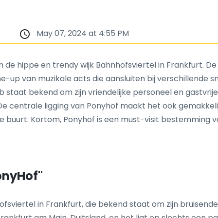
May 07, 2024 at 4:55 PM
n de hippe en trendy wijk Bahnhofsviertel in Frankfurt. D
e-up van muzikale acts die aansluiten bij verschillende s
ub staat bekend om zijn vriendelijke personeel en gastvrij
. De centrale ligging van Ponyhof maakt het ook gemakke
e buurt. Kortom, Ponyhof is een must-visit bestemming v
onyHof"
ofsviertel in Frankfurt, die bekend staat om zijn bruisen
rankfurt am Main, Duitsland, en het ligt op slechts een 